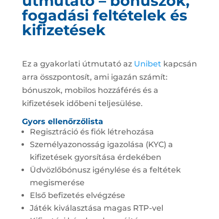
útmutató – bónuszok,
fogadási feltételek és
kifizetések
Ez a gyakorlati útmutató az
Unibet
kapcsán
arra összpontosít, ami igazán számít:
bónuszok, mobilos hozzáférés és a
kifizetések időbeni teljesülése.
Gyors ellenőrzőlista
Regisztráció és fiók létrehozása
Személyazonosság igazolása (KYC) a
kifizetések gyorsítása érdekében
Üdvözlőbónusz igénylése és a feltétek
megismerése
Első befizetés elvégzése
Játék kiválasztása magas RTP-vel