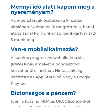
Mennyi idő alatt kapom meg a
nyereményem?
Az e-pénztárcák esetében a kifizetés
általában 24 órán belül megtörténik, banki
átutalásnál 1-3 munkanap, bankkártyánál 2-
5 munkanap.
Van-e mobilalkalmazás?
A kaszinó progresszív webalkalmazást
(PWA) kínál, amelyet a böngészőből
közvetlenül elindíthat. Nincs szükség
letöltésre az App Store-ból vagy a Google
Play-ből.
Biztonságos a pénzem?
Igen, a kaszinó MGA és UKGC licencekkel