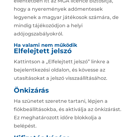
ellentétben itt az MGA licence biztosítja,
hogy a nyeremények adómentesek
legyenek a magyar játékosok számára, de
mindig tájékozódjon a helyi
adójogszabályokról.
Ha valami nem működik
Elfelejtett jelszó
Kattintson a „Elfelejtett jelszó” linkre a
bejelentkezési oldalon, és kövesse az
utasításokat a jelszó visszaállításához.
Önkizárás
Ha szünetet szeretne tartani, lépjen a
fiókbeállításokba, és aktiválja az önkizárást.
Ez meghatározott időre blokkolja a
belépést.