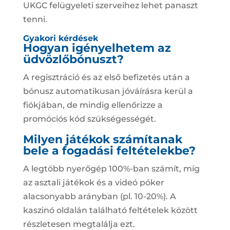
UKGC felügyeleti szerveihez lehet panaszt
tenni.
Gyakori kérdések
Hogyan igényelhetem az
üdvözlőbónuszt?
A regisztráció és az első befizetés után a
bónusz automatikusan jóváírásra kerül a
fiókjában, de mindig ellenőrizze a
promóciós kód szükségességét.
Milyen játékok számítanak
bele a fogadási feltételekbe?
A legtöbb nyerőgép 100%-ban számít, míg
az asztali játékok és a videó póker
alacsonyabb arányban (pl. 10-20%). A
kaszinó oldalán található feltételek között
részletesen megtalálja ezt.