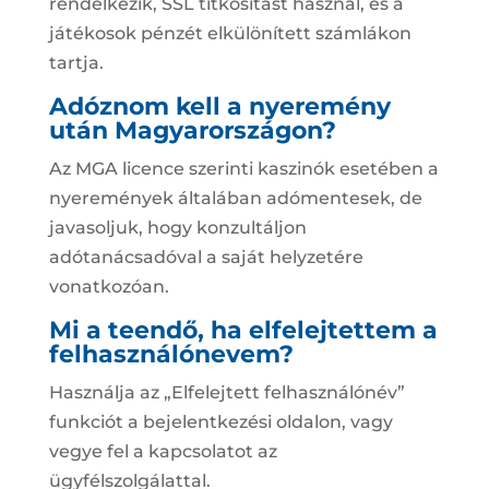
rendelkezik, SSL titkosítást használ, és a
játékosok pénzét elkülönített számlákon
tartja.
Adóznom kell a nyeremény
után Magyarországon?
Az MGA licence szerinti kaszinók esetében a
nyeremények általában adómentesek, de
javasoljuk, hogy konzultáljon
adótanácsadóval a saját helyzetére
vonatkozóan.
Mi a teendő, ha elfelejtettem a
felhasználónevem?
Használja az „Elfelejtett felhasználónév”
funkciót a bejelentkezési oldalon, vagy
vegye fel a kapcsolatot az
ügyfélszolgálattal.