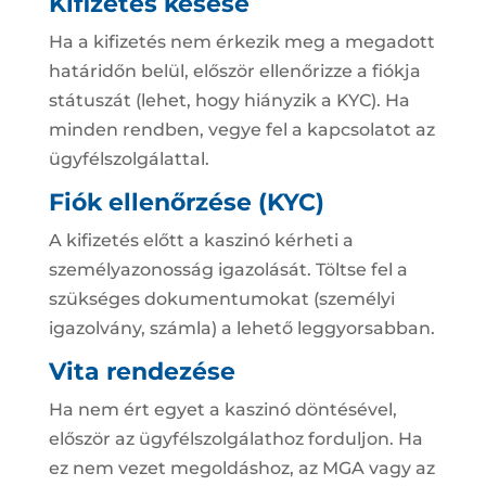
Kifizetés késése
Ha a kifizetés nem érkezik meg a megadott
határidőn belül, először ellenőrizze a fiókja
státuszát (lehet, hogy hiányzik a KYC). Ha
minden rendben, vegye fel a kapcsolatot az
ügyfélszolgálattal.
Fiók ellenőrzése (KYC)
A kifizetés előtt a kaszinó kérheti a
személyazonosság igazolását. Töltse fel a
szükséges dokumentumokat (személyi
igazolvány, számla) a lehető leggyorsabban.
Vita rendezése
Ha nem ért egyet a kaszinó döntésével,
először az ügyfélszolgálathoz forduljon. Ha
ez nem vezet megoldáshoz, az MGA vagy az