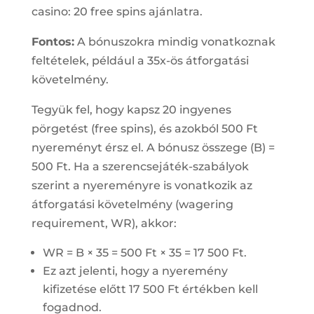
casino: 20 free spins ajánlatra.
Fontos:
A bónuszokra mindig vonatkoznak
feltételek, például a 35x-ös átforgatási
követelmény.
Tegyük fel, hogy kapsz 20 ingyenes
pörgetést (free spins), és azokból 500 Ft
nyereményt érsz el. A bónusz összege (B) =
500 Ft. Ha a szerencsejáték-szabályok
szerint a nyereményre is vonatkozik az
átforgatási követelmény (wagering
requirement, WR), akkor:
WR = B × 35 = 500 Ft × 35 = 17 500 Ft.
Ez azt jelenti, hogy a nyeremény
kifizetése előtt 17 500 Ft értékben kell
fogadnod.