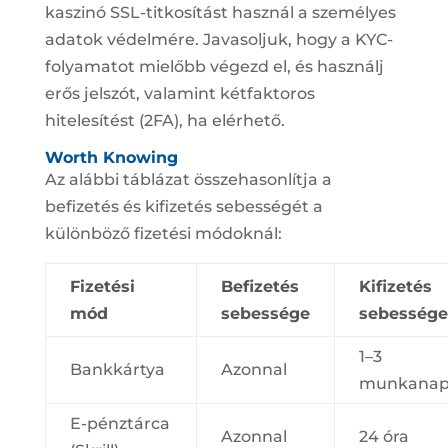
kaszinó SSL-titkosítást használ a személyes
adatok védelmére. Javasoljuk, hogy a KYC-
folyamatot mielőbb végezd el, és használj
erős jelszót, valamint kétfaktoros
hitelesítést (2FA), ha elérhető.
Worth Knowing
Az alábbi táblázat összehasonlítja a
befizetés és kifizetés sebességét a
különböző fizetési módoknál:
Fizetési
Befizetés
Kifizetés
mód
sebessége
sebessége
1–3
Bankkártya
Azonnal
munkana
E-pénztárca
Azonnal
24 óra