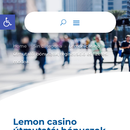
Abrir barra de herramientas
Home
Sin categoría
Lemon casino
9
9
útmutató: bónuszok, regisztráció és fizetési
módok
Lemon casino