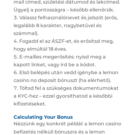
mail címed, születési dátumod és lakcímed.
Ügyelj a pontosságra – később ellenőrzik.
Válassz felhasználónevet és jelszót (erős,
legalább 8 karakter, nagybetűvel és
számmal).
Fogadd el az ÁSZF-et, és erősítsd meg,
hogy elmúltál 18 éves.
E-mailles megerősítés: nyisd meg a
kapott linket, vagy írd be a kódot.
Első belépés után vedd igénybe a lemon
casino no deposit bónuszt (ha elérhető).
Töltsd fel a szükséges dokumentumokat
a KYC-hez – ezzel gyorsíthatod a későbbi
kifizetéseket.
Calculating Your Bonus
Nézzünk egy konkrét példát a lemon casino
befizetés nélküli bónuszra és a lemon