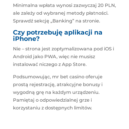
Minimalna wpłata wynosi zazwyczaj 20 PLN,
ale zależy od wybranej metody płatności.
Sprawdź sekcję „Banking” na stronie.
Czy potrzebuję aplikacji na
iPhone?
Nie – strona jest zoptymalizowana pod iOS i
Android jako PWA, więc nie musisz
instalować niczego z App Store.
Podsumowując, mr bet casino oferuje
prostą rejestrację, atrakcyjne bonusy i
wygodną grę na każdym urządzeniu.
Pamiętaj o odpowiedzialnej grze i
korzystaniu z dostępnych limitów.