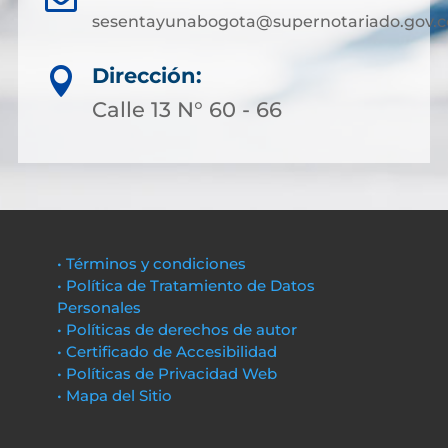
sesentayunabogota@supernotariado.gov.c
Dirección:

Calle 13 N° 60 - 66
• Términos y condiciones
• Política de Tratamiento de Datos
Personales
• Políticas de derechos de autor
• Certificado de Accesibilidad
• Políticas de Privacidad Web
• Mapa del Sitio