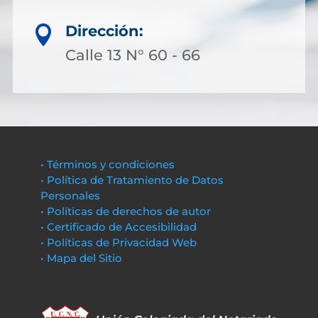
Dirección:

Calle 13 N° 60 - 66
• Términos y condiciones
• Política de Tratamiento de Datos
Personales
• Políticas de derechos de autor
• Certificado de Accesibilidad
• Políticas de Privacidad Web
• Mapa del Sitio