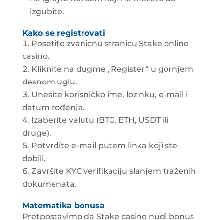
izgubite.
Kako se registrovati
Posetite zvanicnu stranicu Stake online
casino.
Kliknite na dugme „Register“ u gornjem
desnom uglu.
Unesite korisničko ime, lozinku, e-mail i
datum rođenja.
Izaberite valutu (BTC, ETH, USDT ili
druge).
Potvrdite e-mail putem linka koji ste
dobili.
Završite KYC verifikaciju slanjem traženih
dokumenata.
Matematika bonusa
Pretpostavimo da Stake casino nudi bonus