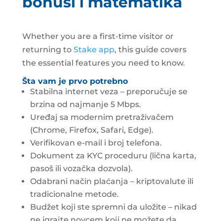
bonusi i matematika
Whether you are a first-time visitor or
returning to
Stake app
, this guide covers
the essential features you need to know.
Šta vam je prvo potrebno
Stabilna internet veza – preporučuje se
brzina od najmanje 5 Mbps.
Uređaj sa modernim pretraživačem
(Chrome, Firefox, Safari, Edge).
Verifikovan e-mail i broj telefona.
Dokument za KYC proceduru (lična karta,
pasoš ili vozačka dozvola).
Odabrani način plaćanja – kriptovalute ili
tradicionalne metode.
Budžet koji ste spremni da uložite – nikad
ne igrajte novcem koji ne možete da