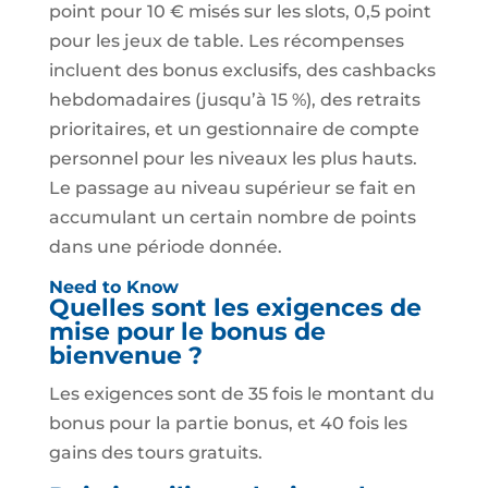
point pour 10 € misés sur les slots, 0,5 point
pour les jeux de table. Les récompenses
incluent des bonus exclusifs, des cashbacks
hebdomadaires (jusqu’à 15 %), des retraits
prioritaires, et un gestionnaire de compte
personnel pour les niveaux les plus hauts.
Le passage au niveau supérieur se fait en
accumulant un certain nombre de points
dans une période donnée.
Need to Know
Quelles sont les exigences de
mise pour le bonus de
bienvenue ?
Les exigences sont de 35 fois le montant du
bonus pour la partie bonus, et 40 fois les
gains des tours gratuits.