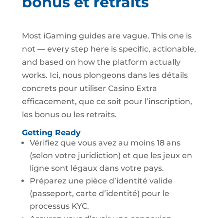
bonus et retraits
Most iGaming guides are vague. This one is
not — every step here is specific, actionable,
and based on how the platform actually
works. Ici, nous plongeons dans les détails
concrets pour utiliser Casino Extra
efficacement, que ce soit pour l’inscription,
les bonus ou les retraits.
Getting Ready
Vérifiez que vous avez au moins 18 ans
(selon votre juridiction) et que les jeux en
ligne sont légaux dans votre pays.
Préparez une pièce d’identité valide
(passeport, carte d’identité) pour le
processus KYC.