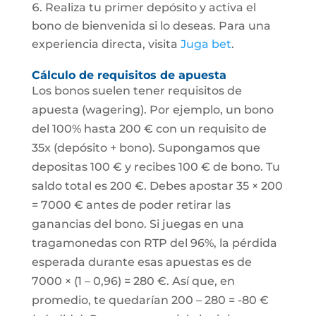
Realiza tu primer depósito y activa el
bono de bienvenida si lo deseas. Para una
experiencia directa, visita
Juga bet
.
Cálculo de requisitos de apuesta
Los bonos suelen tener requisitos de
apuesta (wagering). Por ejemplo, un bono
del 100% hasta 200 € con un requisito de
35x (depósito + bono). Supongamos que
depositas 100 € y recibes 100 € de bono. Tu
saldo total es 200 €. Debes apostar 35 × 200
= 7000 € antes de poder retirar las
ganancias del bono. Si juegas en una
tragamonedas con RTP del 96%, la pérdida
esperada durante esas apuestas es de
7000 × (1 – 0,96) = 280 €. Así que, en
promedio, te quedarían 200 – 280 = -80 €