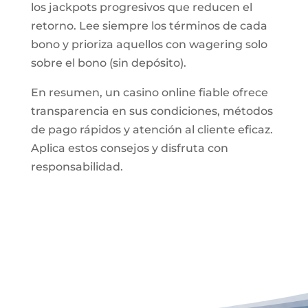
los jackpots progresivos que reducen el
retorno. Lee siempre los términos de cada
bono y prioriza aquellos con wagering solo
sobre el bono (sin depósito).
En resumen, un casino online fiable ofrece
transparencia en sus condiciones, métodos
de pago rápidos y atención al cliente eficaz.
Aplica estos consejos y disfruta con
responsabilidad.