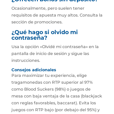
Ocasionalmente, pero suelen tener
requisitos de apuesta muy altos. Consulta la
sección de promociones.
¿Qué hago si olvido mi
contraseña?
Usa la opción «Olvidé mi contraseña» en la
pantalla de inicio de sesión y sigue las
instrucciones.
Consejos adicionales
Para maximizar tu experiencia, elige
tragamonedas con RTP superior al 97%
como Blood Suckers (98%) o juegos de
mesa con baja ventaja de la casa (blackjack
con reglas favorables, baccarat). Evita los
juegos con RTP bajo (por debajo del 95%) y