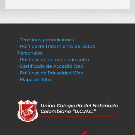
• Términos y condiciones
• Política de Tratamiento de Datos
Personales
• Políticas de derechos de autor
• Certificado de Accesibilidad
• Políticas de Privacidad Web
• Mapa del Sitio