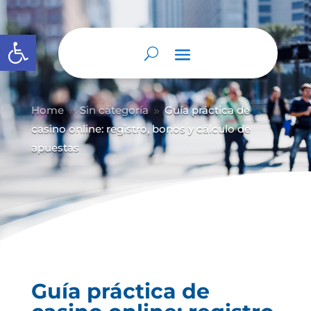
Abrir barra de herramientas
Home
Sin categoría
Guía práctica de
9
9
casino online: registro, bonos y cálculo de
apuestas
Guía práctica de