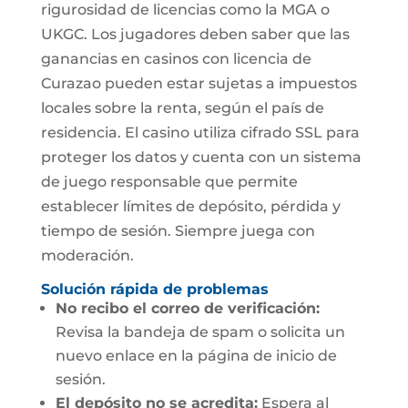
rigurosidad de licencias como la MGA o
UKGC. Los jugadores deben saber que las
ganancias en casinos con licencia de
Curazao pueden estar sujetas a impuestos
locales sobre la renta, según el país de
residencia. El casino utiliza cifrado SSL para
proteger los datos y cuenta con un sistema
de juego responsable que permite
establecer límites de depósito, pérdida y
tiempo de sesión. Siempre juega con
moderación.
Solución rápida de problemas
No recibo el correo de verificación:
Revisa la bandeja de spam o solicita un
nuevo enlace en la página de inicio de
sesión.
El depósito no se acredita:
Espera al