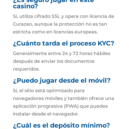
casino?
Sí, utiliza cifrado SSL y opera con licencia de
Curazao, aunque la protección no es tan
estricta como en licencias europeas.
¿Cuánto tarda el proceso KYC?
Generalmente entre 24 y 72 horas hábiles
después de enviar los documentos
requeridos.
¿Puedo jugar desde el móvil?
Sí, el sitio está optimizado para
navegadores móviles y también ofrece una
aplicación progresiva (PWA) que puedes
instalar desde el navegador.
¿Cuál es el depósito mínimo?