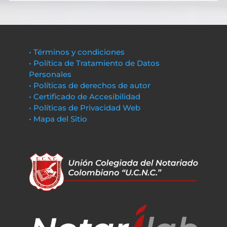
• Términos y condiciones
• Política de Tratamiento de Datos
Personales
• Políticas de derechos de autor
• Certificado de Accesibilidad
• Políticas de Privacidad Web
• Mapa del Sitio