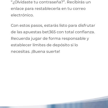
“¿Olvidaste tu contraseña?”. Recibirás un
enlace para restablecerla en tu correo
electrónico.
Con estos pasos, estarás listo para disfrutar
de las apuestas bet365 con total confianza.
Recuerda jugar de forma responsable y
establecer límites de depósito si lo
necesitas. ¡Buena suerte!