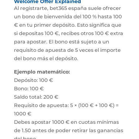
Welcome Offer Explained
Al registrarte, bet365 españa suele ofrecer
un bono de bienvenida del 100 % hasta 100
€ en tu primer depósito. Esto significa que
si depositas 100 €, recibes otros 100 € extra
para apostar. El bono está sujeto a un
requisito de apuesta de 5 veces el importe
del bono más el depósito.
Ejemplo matemático:
Depósito: 100 €
Bono: 100 €
Saldo total: 200 €
Requisito de apuesta: 5 × (100 € + 100 €) =
1000 €
Debes apostar 1000 € en cuotas mínimas
de 1.50 antes de poder retirar las ganancias
del bono.