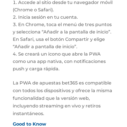
Accede al sitio desde tu navegador móvil
(Chrome o Safari).
Inicia sesión en tu cuenta.
En Chrome, toca el menú de tres puntos
y selecciona “Añadir a la pantalla de inicio”.
En Safari, usa el botón Compartir y elige
“Añadir a pantalla de inicio”.
Se creará un icono que abre la PWA
como una app nativa, con notificaciones
push y carga rápida.
La PWA de apuestas bet365 es compatible
con todos los dispositivos y ofrece la misma
funcionalidad que la versión web,
incluyendo streaming en vivo y retiros
instantáneos.
Good to Know