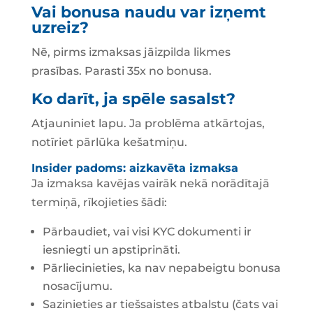
Vai bonusa naudu var izņemt
uzreiz?
Nē, pirms izmaksas jāizpilda likmes
prasības. Parasti 35x no bonusa.
Ko darīt, ja spēle sasalst?
Atjauniniet lapu. Ja problēma atkārtojas,
notīriet pārlūka kešatmiņu.
Insider padoms: aizkavēta izmaksa
Ja izmaksa kavējas vairāk nekā norādītajā
termiņā, rīkojieties šādi:
Pārbaudiet, vai visi KYC dokumenti ir
iesniegti un apstiprināti.
Pārliecinieties, ka nav nepabeigtu bonusa
nosacījumu.
Sazinieties ar tiešsaistes atbalstu (čats vai