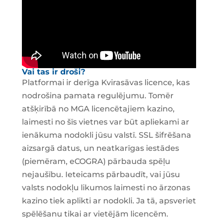
Vai tas ir droši?
Platformai ir derīga Kvirasāvas licence, kas
nodrošina pamata regulējumu. Tomēr
atšķirībā no MGA licencētajiem kazino,
laimesti no šīs vietnes var būt apliekami ar
ienākuma nodokli jūsu valstī. SSL šifrēšana
aizsargā datus, un neatkarīgas iestādes
(piemēram, eCOGRA) pārbauda spēļu
nejaušību. Ieteicams pārbaudīt, vai jūsu
valsts nodokļu likumos laimesti no ārzonas
kazino tiek aplikti ar nodokli. Ja tā, apsveriet
spēlēšanu tikai ar vietējām licencēm.