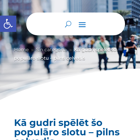
Abrir barra de herramientas
Home
Sin categoría
Kā gudri spēlēt šo
9
9
populāro slotu – pilns ceļvedis
Kā gudri spēlēt šo
populāro slotu – pilns