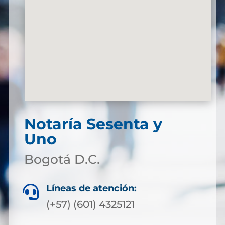
Notaría Sesenta y
Uno
Bogotá D.C.
Líneas de atención:

(+57) (601) 4325121