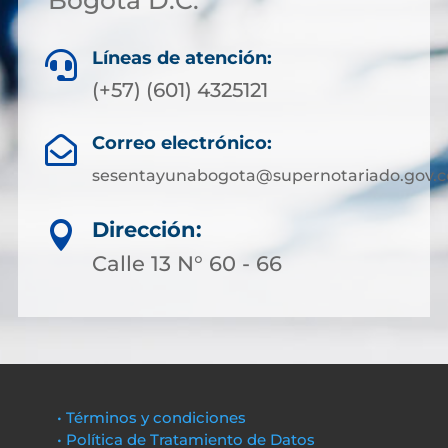
Bogotá D.C.
Líneas de atención:

(+57) (601) 4325121
Correo electrónico:

sesentayunabogota@supernotariado.gov.c
Dirección:

Calle 13 N° 60 - 66
• Términos y condiciones
• Política de Tratamiento de Datos