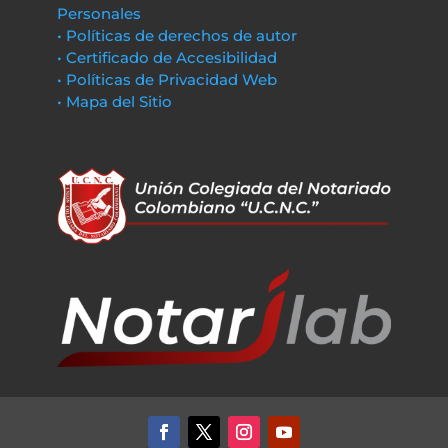
Personales
• Políticas de derechos de autor
• Certificado de Accesibilidad
• Políticas de Privacidad Web
• Mapa del Sitio