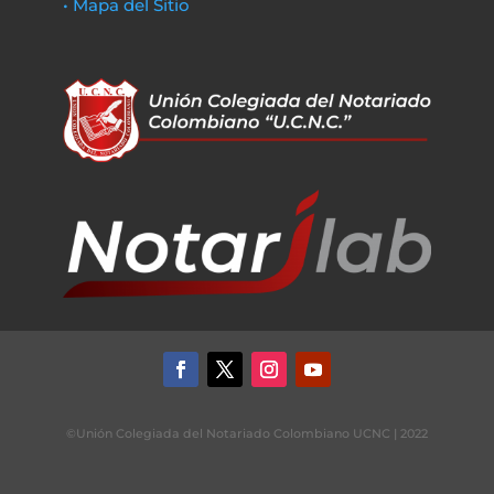
• Mapa del Sitio
©Unión Colegiada del Notariado Colombiano UCNC | 2022