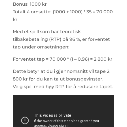
Bonus: 1000 kr
Totalt å omsette: (1000 + 1000) * 35 = 70 000
kr
Med et spill som har teoretisk
tilbakebetaling (RTP) på 96 %, er forventet
tap under omsetningen:
Forventet tap = 70 000 * (1 – 0,96) = 2 800 kr
Dette betyr at du i gjennomsnitt vil tape 2
800 kr før du kan ta ut bonusgevinster.
Velg spill med høy RTP for å redusere tapet.