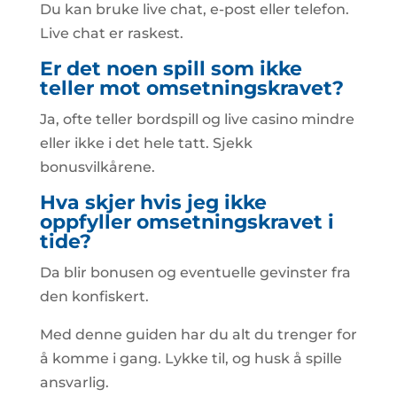
Du kan bruke live chat, e-post eller telefon.
Live chat er raskest.
Er det noen spill som ikke
teller mot omsetningskravet?
Ja, ofte teller bordspill og live casino mindre
eller ikke i det hele tatt. Sjekk
bonusvilkårene.
Hva skjer hvis jeg ikke
oppfyller omsetningskravet i
tide?
Da blir bonusen og eventuelle gevinster fra
den konfiskert.
Med denne guiden har du alt du trenger for
å komme i gang. Lykke til, og husk å spille
ansvarlig.