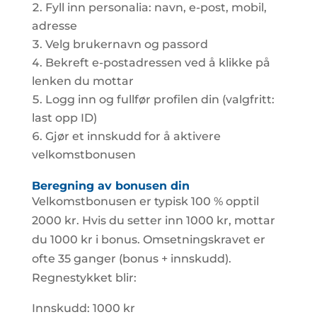
Fyll inn personalia: navn, e-post, mobil,
adresse
Velg brukernavn og passord
Bekreft e-postadressen ved å klikke på
lenken du mottar
Logg inn og fullfør profilen din (valgfritt:
last opp ID)
Gjør et innskudd for å aktivere
velkomstbonusen
Beregning av bonusen din
Velkomstbonusen er typisk 100 % opptil
2000 kr. Hvis du setter inn 1000 kr, mottar
du 1000 kr i bonus. Omsetningskravet er
ofte 35 ganger (bonus + innskudd).
Regnestykket blir:
Innskudd: 1000 kr