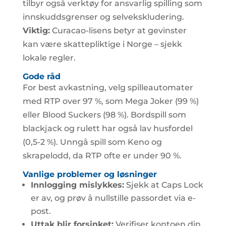
tilbyr også verktøy for ansvarlig spilling som
innskuddsgrenser og selvekskludering.
Viktig:
Curacao-lisens betyr at gevinster
kan være skattepliktige i Norge – sjekk
lokale regler.
Gode råd
For best avkastning, velg spilleautomater
med RTP over 97 %, som Mega Joker (99 %)
eller Blood Suckers (98 %). Bordspill som
blackjack og rulett har også lav husfordel
(0,5-2 %). Unngå spill som Keno og
skrapelodd, da RTP ofte er under 90 %.
Vanlige problemer og løsninger
Innlogging mislykkes:
Sjekk at Caps Lock
er av, og prøv å nullstille passordet via e-
post.
Uttak blir forsinket:
Verifiser kontoen din