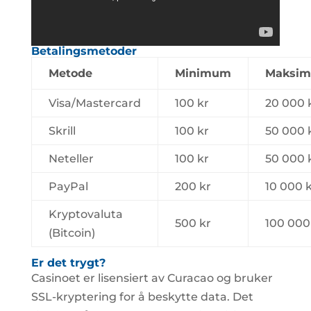
Betalingsmetoder
Metode
Minimum
Maksi
Visa/Mastercard
100 kr
20 000 
Skrill
100 kr
50 000 
Neteller
100 kr
50 000 
PayPal
200 kr
10 000 
Kryptovaluta
500 kr
100 000
(Bitcoin)
Er det trygt?
Casinoet er lisensiert av Curacao og bruker
SSL-kryptering for å beskytte data. Det