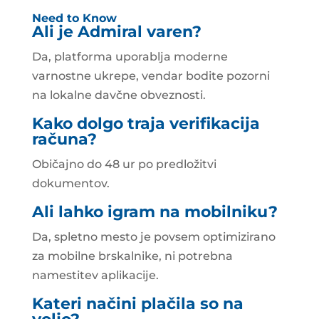
Need to Know
Ali je Admiral varen?
Da, platforma uporablja moderne
varnostne ukrepe, vendar bodite pozorni
na lokalne davčne obveznosti.
Kako dolgo traja verifikacija
računa?
Običajno do 48 ur po predložitvi
dokumentov.
Ali lahko igram na mobilniku?
Da, spletno mesto je povsem optimizirano
za mobilne brskalnike, ni potrebna
namestitev aplikacije.
Kateri načini plačila so na