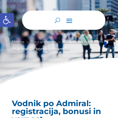
Abrir barra de herramientas
Home
Sin categoría
Vodnik po Admiral:
9
9
registracija, bonusi in varnost
Vodnik po Admiral:
registracija, bonusi in