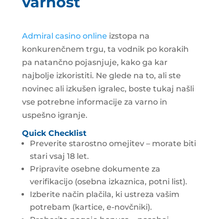
varnost
Admiral casino online
izstopa na
konkurenčnem trgu, ta vodnik po korakih
pa natančno pojasnjuje, kako ga kar
najbolje izkoristiti. Ne glede na to, ali ste
novinec ali izkušen igralec, boste tukaj našli
vse potrebne informacije za varno in
uspešno igranje.
Quick Checklist
Preverite starostno omejitev – morate biti
stari vsaj 18 let.
Pripravite osebne dokumente za
verifikacijo (osebna izkaznica, potni list).
Izberite način plačila, ki ustreza vašim
potrebam (kartice, e-novčniki).