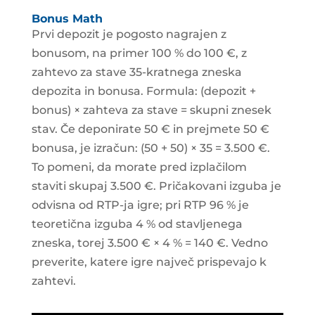
Bonus Math
Prvi depozit je pogosto nagrajen z
bonusom, na primer 100 % do 100 €, z
zahtevo za stave 35-kratnega zneska
depozita in bonusa. Formula: (depozit +
bonus) × zahteva za stave = skupni znesek
stav. Če deponirate 50 € in prejmete 50 €
bonusa, je izračun: (50 + 50) × 35 = 3.500 €.
To pomeni, da morate pred izplačilom
staviti skupaj 3.500 €. Pričakovani izguba je
odvisna od RTP-ja igre; pri RTP 96 % je
teoretična izguba 4 % od stavljenega
zneska, torej 3.500 € × 4 % = 140 €. Vedno
preverite, katere igre največ prispevajo k
zahtevi.