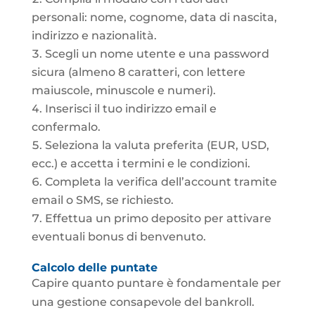
personali: nome, cognome, data di nascita,
indirizzo e nazionalità.
Scegli un nome utente e una password
sicura (almeno 8 caratteri, con lettere
maiuscole, minuscole e numeri).
Inserisci il tuo indirizzo email e
confermalo.
Seleziona la valuta preferita (EUR, USD,
ecc.) e accetta i termini e le condizioni.
Completa la verifica dell’account tramite
email o SMS, se richiesto.
Effettua un primo deposito per attivare
eventuali bonus di benvenuto.
Calcolo delle puntate
Capire quanto puntare è fondamentale per
una gestione consapevole del bankroll.