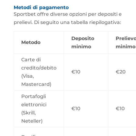
Metodi di pagamento
Sportbet offre diverse opzioni per depositi e
prelievi. Di seguito una tabella riepilogativa:
Deposito
Preliev
Metodo
minimo
minimo
Carte di
credito/debito
€10
€20
(Visa,
Mastercard)
Portafogli
elettronici
€10
€10
(Skrill,
Neteller)