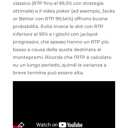
classico (RTP fino al 99,5% con strategia
ottimale) e il video poker (ad esempio, Jacks
or Better con RTP 99,54%) offrono buone
probabilità. Evita invece le slot con RTP
inferiore al 95% e i giochi con jackpot
progressivi, che spesso hanno un RTP più
basso a causa della quota destinata al
montepremi. Ricorda che l’RTP è calcolato
su un lungo periodo, quindi la varianza a
breve termine può essere alta.