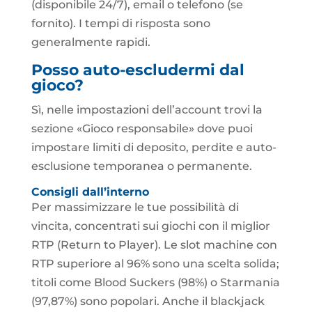
(disponibile 24/7), email o telefono (se
fornito). I tempi di risposta sono
generalmente rapidi.
Posso auto-escludermi dal
gioco?
Sì, nelle impostazioni dell’account trovi la
sezione «Gioco responsabile» dove puoi
impostare limiti di deposito, perdite e auto-
esclusione temporanea o permanente.
Consigli dall’interno
Per massimizzare le tue possibilità di
vincita, concentrati sui giochi con il miglior
RTP (Return to Player). Le slot machine con
RTP superiore al 96% sono una scelta solida;
titoli come Blood Suckers (98%) o Starmania
(97,87%) sono popolari. Anche il blackjack