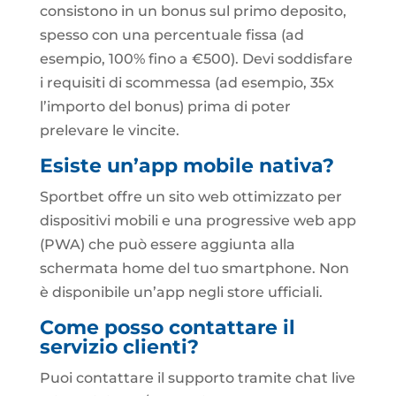
consistono in un bonus sul primo deposito,
spesso con una percentuale fissa (ad
esempio, 100% fino a €500). Devi soddisfare
i requisiti di scommessa (ad esempio, 35x
l’importo del bonus) prima di poter
prelevare le vincite.
Esiste un’app mobile nativa?
Sportbet offre un sito web ottimizzato per
dispositivi mobili e una progressive web app
(PWA) che può essere aggiunta alla
schermata home del tuo smartphone. Non
è disponibile un’app negli store ufficiali.
Come posso contattare il
servizio clienti?
Puoi contattare il supporto tramite chat live