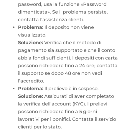
password, usa la funzione «Password
dimenticata». Se il problema persiste,
contatta l’assistenza clienti.
Problema:
Il deposito non viene
visualizzato.
Soluzione:
Verifica che il metodo di
pagamento sia supportato e che il conto
abbia fondi sufficienti. I depositi con carta
possono richiedere fino a 24 ore; contatta
il supporto se dopo 48 ore non vedi
l’accredito.
Problema:
Il prelievo è in sospeso.
Soluzione:
Assicurati di aver completato
la verifica dell’account (KYC). I prelievi
possono richiedere fino a 5 giorni
lavorativi per i bonifici. Contatta il servizio
clienti per lo stato.