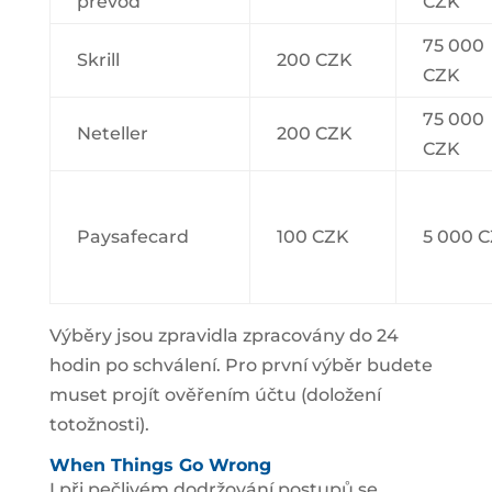
převod
CZK
75 000
Skrill
200 CZK
CZK
75 000
Neteller
200 CZK
CZK
Paysafecard
100 CZK
5 000 
Výběry jsou zpravidla zpracovány do 24
hodin po schválení. Pro první výběr budete
muset projít ověřením účtu (doložení
totožnosti).
When Things Go Wrong
I při pečlivém dodržování postupů se