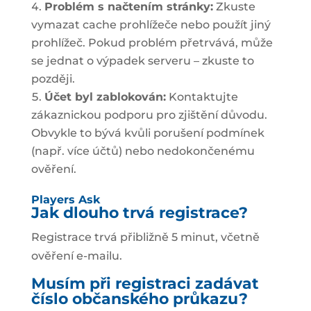
Problém s načtením stránky:
Zkuste
vymazat cache prohlížeče nebo použít jiný
prohlížeč. Pokud problém přetrvává, může
se jednat o výpadek serveru – zkuste to
později.
Účet byl zablokován:
Kontaktujte
zákaznickou podporu pro zjištění důvodu.
Obvykle to bývá kvůli porušení podmínek
(např. více účtů) nebo nedokončenému
ověření.
Players Ask
Jak dlouho trvá registrace?
Registrace trvá přibližně 5 minut, včetně
ověření e-mailu.
Musím při registraci zadávat
číslo občanského průkazu?