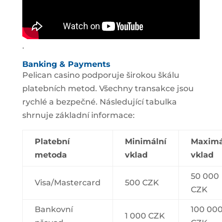
.
Banking & Payments
Pelican casino podporuje širokou škálu
platebních metod. Všechny transakce jsou
rychlé a bezpečné. Následující tabulka
shrnuje základní informace:
Platební
Minimální
Maximá
metoda
vklad
vklad
50 000
Visa/Mastercard
500 CZK
CZK
Bankovní
100 00
1 000 CZK