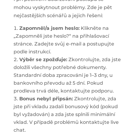
mohou vyskytnout problémy. Zde je pět
nejčastějších scénářů a jejich řešení:
Zapomněl/a jsem heslo:
Klikněte na
„Zapomněli jste heslo?“ na přihlašovací
stránce. Zadejte svůj e-mail a postupujte
podle instrukcí.
Výběr se zpožďuje:
Zkontrolujte, zda jste
doložili všechny potřebné dokumenty.
Standardní doba zpracování je 1–3 dny, u
bankovního převodu až 5 dní. Pokud
prodleva trvá déle, kontaktujte podporu.
Bonus nebyl připsán:
Zkontrolujte, zda
jste při vkladu zadali bonusový kód (pokud
byl vyžadován) a zda jste splnili minimální
vklad. V případě problémů kontaktujte live
chat.