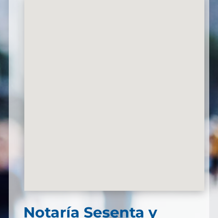
Notaría Sesenta y