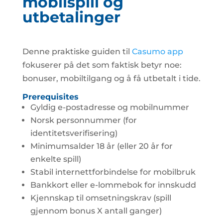
mobilspill og
utbetalinger
Denne praktiske guiden til
Casumo app
fokuserer på det som faktisk betyr noe:
bonuser, mobiltilgang og å få utbetalt i tide.
Prerequisites
Gyldig e-postadresse og mobilnummer
Norsk personnummer (for
identitetsverifisering)
Minimumsalder 18 år (eller 20 år for
enkelte spill)
Stabil internettforbindelse for mobilbruk
Bankkort eller e-lommebok for innskudd
Kjennskap til omsetningskrav (spill
gjennom bonus X antall ganger)