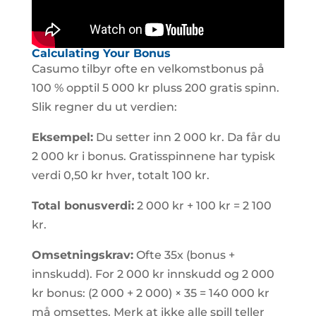
Calculating Your Bonus
Casumo tilbyr ofte en velkomstbonus på
100 % opptil 5 000 kr pluss 200 gratis spinn.
Slik regner du ut verdien:
Eksempel:
Du setter inn 2 000 kr. Da får du
2 000 kr i bonus. Gratisspinnene har typisk
verdi 0,50 kr hver, totalt 100 kr.
Total bonusverdi:
2 000 kr + 100 kr = 2 100
kr.
Omsetningskrav:
Ofte 35x (bonus +
innskudd). For 2 000 kr innskudd og 2 000
kr bonus: (2 000 + 2 000) × 35 = 140 000 kr
må omsettes. Merk at ikke alle spill teller