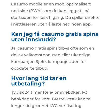
Casumo mobile er en mobiloptimalisert
nettside (PWA) som du kan legge til på
startsiden for rask tilgang. Du spiller direkte
i nettleseren uten å laste ned noen app.
Kan jeg få casumo gratis spins
uten innskudd?
Ja, casumo gratis spins tilbys ofte som en
del av velkomstbonusen eller ukentlige
kampanjer. Sjekk kampanjesiden for
oppdaterte tilbud.
Hvor lang tid tar en
utbetaling?
Typisk 24 timer for e-lommebøker, 1–3
bankdager for kort. Første uttak kan ta
lenger tid grunnet KYC-verifisering.