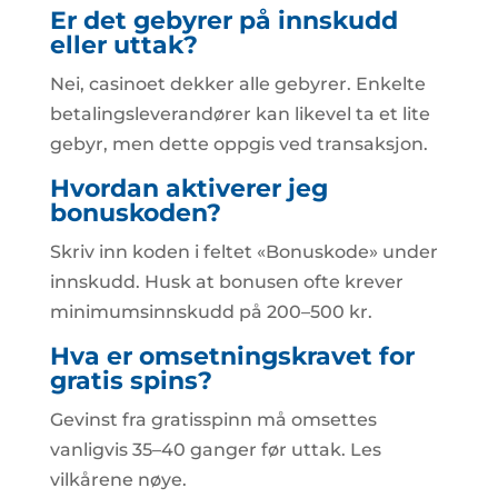
Er det gebyrer på innskudd
eller uttak?
Nei, casinoet dekker alle gebyrer. Enkelte
betalingsleverandører kan likevel ta et lite
gebyr, men dette oppgis ved transaksjon.
Hvordan aktiverer jeg
bonuskoden?
Skriv inn koden i feltet «Bonuskode» under
innskudd. Husk at bonusen ofte krever
minimumsinnskudd på 200–500 kr.
Hva er omsetningskravet for
gratis spins?
Gevinst fra gratisspinn må omsettes
vanligvis 35–40 ganger før uttak. Les
vilkårene nøye.