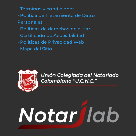
• Términos y condiciones
• Política de Tratamiento de Datos
Personales
• Políticas de derechos de autor
• Certificado de Accesibilidad
• Políticas de Privacidad Web
• Mapa del Sitio