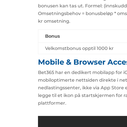
bonusen kan tas ut. Formel: (innskudd 
Omsetningsbehov = bonusbeløp * omset
kr omsetning.
Bonus
Velkomstbonus opptil 1000 kr
Mobile & Browser Acce
Bet365 har en dedikert mobilapp for 
mobiloptimerte nettsiden direkte i ne
nedlastingssenter, ikke via App Store
legge til et ikon på startskjermen for 
plattformer.