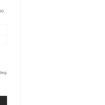
00
 deg