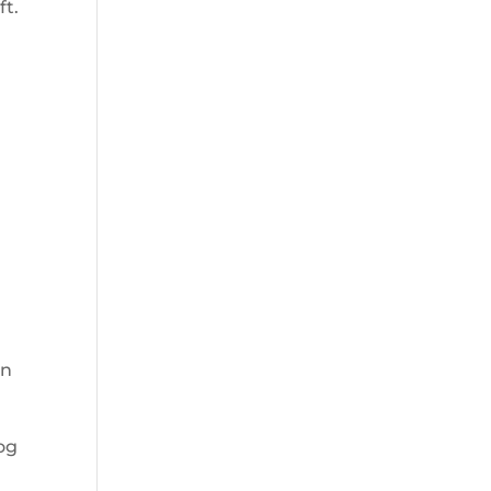
ft.
an
 og