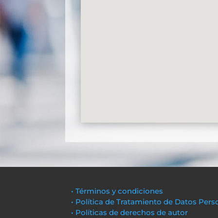
• Términos y condiciones
• Política de Tratamiento de Datos Pers
• Políticas de derechos de autor