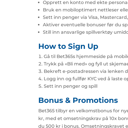
Opprett en konto med ekte personal
Bruk en mobiloptimert nettleser elle
Sett inn penger via Visa, Mastercard
Aktiver eventuelle bonuser før du spi
Still inn ansvarlige spillverktøy umid
How to Sign Up
Gå til Bet365s hjemmeside på mobi
Trykk på «Bli med» og fyll ut skjem
Bekreft e-postadressen via lenken 
Logg inn og fullfør KYC ved å laste 
Sett inn penger og spill
Bonus & Promotions
Bet365 tilbyr en velkomstbonus for ny
kr, med et omsetningskrav på 10x bonus
du 500 kr i bonus. Omsetningskravet er 