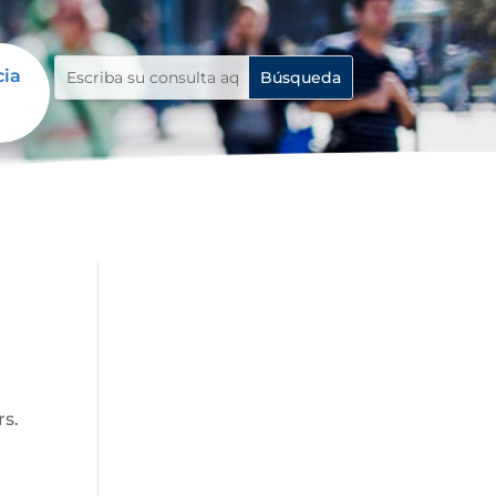
cia
rs.