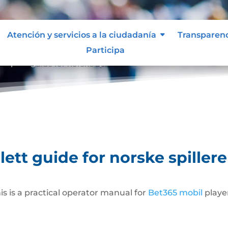
Atención y servicios a la ciudadanía
Transparen
Participa
mplett guide for norske spillere
ett guide for norske spillere
his is a practical operator manual for
Bet365 mobil
playe