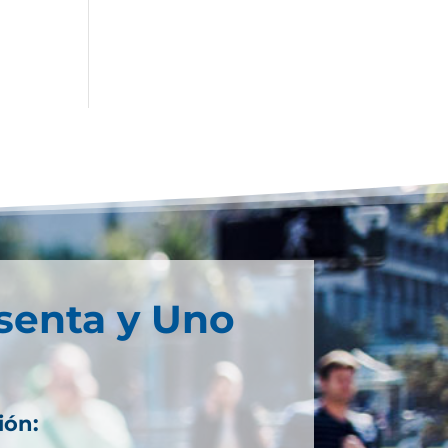
senta y Uno
ión: