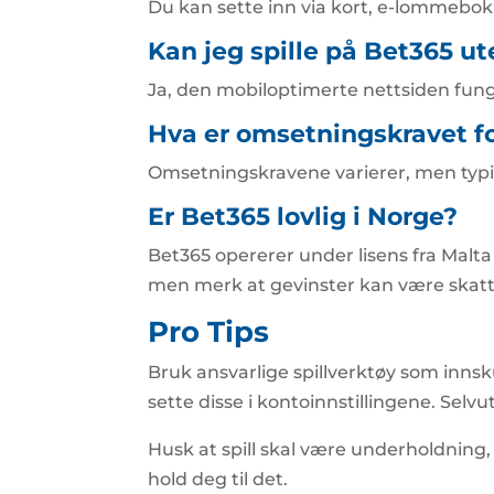
Du kan sette inn via kort, e-lommebok e
Kan jeg spille på Bet365 u
Ja, den mobiloptimerte nettsiden fung
Hva er omsetningskravet f
Omsetningskravene varierer, men typi
Er Bet365 lovlig i Norge?
Bet365 opererer under lisens fra Malta 
men merk at gevinster kan være skatt
Pro Tips
Bruk ansvarlige spillverktøy som inn
sette disse i kontoinnstillingene. Selv
Husk at spill skal være underholdning, 
hold deg til det.