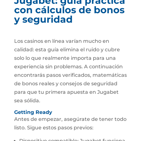
Jugabet: guía práctica
con cálculos de bonos
y seguridad
Los casinos en línea varían mucho en
calidad: esta guía elimina el ruido y cubre
solo lo que realmente importa para una
experiencia sin problemas. A continuación
encontrarás pasos verificados, matemáticas
de bonos reales y consejos de seguridad
para que tu primera apuesta en Jugabet
sea sólida.
Getting Ready
Antes de empezar, asegúrate de tener todo
listo. Sigue estos pasos previos:
Dispositivo compatible: Jugabet funciona