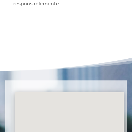
responsablemente.