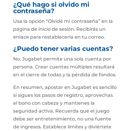
¿Qué hago si olvido mi
contraseña?
Usa la opción “Olvidé mi contraseña” en la
página de inicio de sesión. Recibirás un
enlace para restablecerla en tu correo.
¿Puedo tener varias cuentas?
No, Jugabet permite una sola cuenta por
persona. Crear cuentas múltiples resultará
en el cierre de todas y la pérdida de fondos.
En resumen, apostar en Jugabet es sencillo
si sigues los pasos de registro, aprovechas
el bono con cabeza y mantienes la
seguridad activa. Recuerda que el juego
debe ser entretenimiento, no una fuente
de ingresos. Establece límites y diviértete