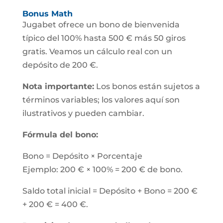
Bonus Math
Jugabet ofrece un bono de bienvenida
típico del 100% hasta 500 € más 50 giros
gratis. Veamos un cálculo real con un
depósito de 200 €.
Nota importante:
Los bonos están sujetos a
términos variables; los valores aquí son
ilustrativos y pueden cambiar.
Fórmula del bono:
Bono = Depósito × Porcentaje
Ejemplo: 200 € × 100% = 200 € de bono.
Saldo total inicial = Depósito + Bono = 200 €
+ 200 € = 400 €.