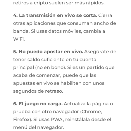
retiros a cripto suelen ser más rápidos.
4. La transmisión en vivo se corta.
Cierra
otras aplicaciones que consuman ancho de
banda. Si usas datos móviles, cambia a
WiFi.
5. No puedo apostar en vivo.
Asegúrate de
tener saldo suficiente en tu cuenta
principal (no en bono). Si es un partido que
acaba de comenzar, puede que las
apuestas en vivo se habiliten con unos
segundos de retraso.
6. El juego no carga.
Actualiza la página o
prueba con otro navegador (Chrome,
Firefox). Si usas PWA, reinstálala desde el
menú del navegador.