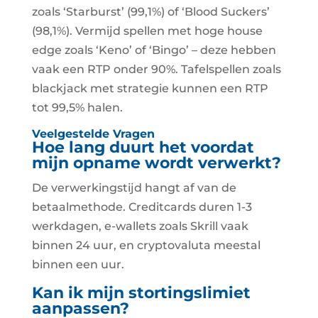
zoals ‘Starburst’ (99,1%) of ‘Blood Suckers’
(98,1%). Vermijd spellen met hoge house
edge zoals ‘Keno’ of ‘Bingo’ – deze hebben
vaak een RTP onder 90%. Tafelspellen zoals
blackjack met strategie kunnen een RTP
tot 99,5% halen.
Veelgestelde Vragen
Hoe lang duurt het voordat
mijn opname wordt verwerkt?
De verwerkingstijd hangt af van de
betaalmethode. Creditcards duren 1-3
werkdagen, e-wallets zoals Skrill vaak
binnen 24 uur, en cryptovaluta meestal
binnen een uur.
Kan ik mijn stortingslimiet
aanpassen?