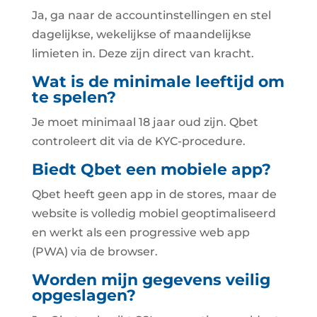
Ja, ga naar de accountinstellingen en stel
dagelijkse, wekelijkse of maandelijkse
limieten in. Deze zijn direct van kracht.
Wat is de minimale leeftijd om
te spelen?
Je moet minimaal 18 jaar oud zijn. Qbet
controleert dit via de KYC-procedure.
Biedt Qbet een mobiele app?
Qbet heeft geen app in de stores, maar de
website is volledig mobiel geoptimaliseerd
en werkt als een progressive web app
(PWA) via de browser.
Worden mijn gegevens veilig
opgeslagen?