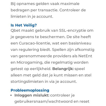
Bij opnames gelden vaak maximale
bedragen per transactie. Controleer de
limieten in je account.
Is Het Veilig?
Qbet maakt gebruik van SSL-encryptie om
je gegevens te beschermen. De site heeft
een Curacao-licentie, wat een basisniveau
van regulering biedt. Spellen zijn afkomstig
van gerenommeerde providers als NetEnt
en Microgaming, die regelmatig worden
getest op eerlijkheid.
Belangrijk:
speel
alleen met geld dat je kunt missen en stel
stortingslimieten in via je account.
Probleemoplossing
Inloggen mislukt:
controleer je
gebruikersnaam/wachtwoord en reset