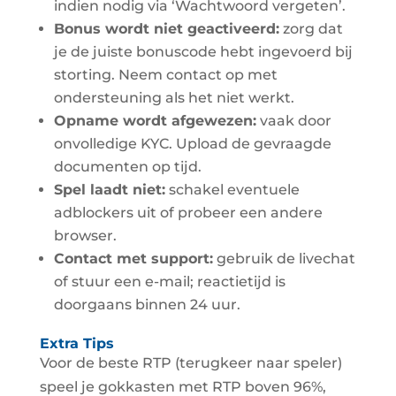
indien nodig via ‘Wachtwoord vergeten’.
Bonus wordt niet geactiveerd:
zorg dat
je de juiste bonuscode hebt ingevoerd bij
storting. Neem contact op met
ondersteuning als het niet werkt.
Opname wordt afgewezen:
vaak door
onvolledige KYC. Upload de gevraagde
documenten op tijd.
Spel laadt niet:
schakel eventuele
adblockers uit of probeer een andere
browser.
Contact met support:
gebruik de livechat
of stuur een e-mail; reactietijd is
doorgaans binnen 24 uur.
Extra Tips
Voor de beste RTP (terugkeer naar speler)
speel je gokkasten met RTP boven 96%,