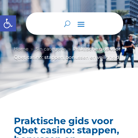
Abrir barra de herramientas
Home
Sin categoría
Praktische gids voor
9
9
Qbet casino: stappen, bonussen en veiligheid
Praktische gids voor
Qbet casino: stappen,