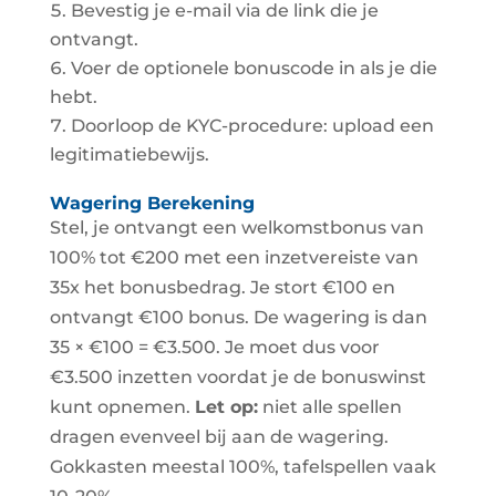
Bevestig je e-mail via de link die je
ontvangt.
Voer de optionele bonuscode in als je die
hebt.
Doorloop de KYC-procedure: upload een
legitimatiebewijs.
Wagering Berekening
Stel, je ontvangt een welkomstbonus van
100% tot €200 met een inzetvereiste van
35x het bonusbedrag. Je stort €100 en
ontvangt €100 bonus. De wagering is dan
35 × €100 = €3.500. Je moet dus voor
€3.500 inzetten voordat je de bonuswinst
kunt opnemen.
Let op:
niet alle spellen
dragen evenveel bij aan de wagering.
Gokkasten meestal 100%, tafelspellen vaak