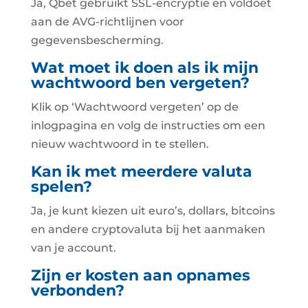
Ja, Qbet gebruikt SSL-encryptie en voldoet
aan de AVG-richtlijnen voor
gegevensbescherming.
Wat moet ik doen als ik mijn
wachtwoord ben vergeten?
Klik op ‘Wachtwoord vergeten’ op de
inlogpagina en volg de instructies om een
nieuw wachtwoord in te stellen.
Kan ik met meerdere valuta
spelen?
Ja, je kunt kiezen uit euro’s, dollars, bitcoins
en andere cryptovaluta bij het aanmaken
van je account.
Zijn er kosten aan opnames
verbonden?