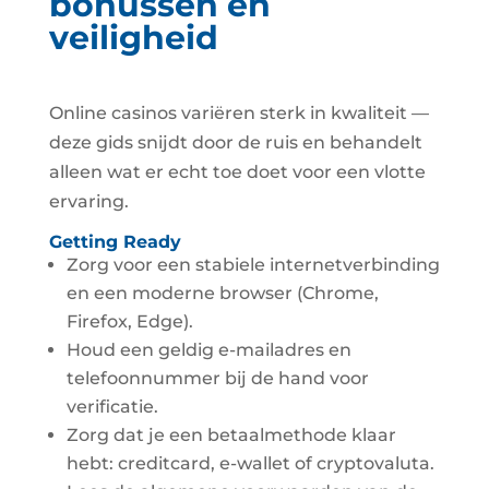
bonussen en
veiligheid
Online casinos variëren sterk in kwaliteit —
deze gids snijdt door de ruis en behandelt
alleen wat er echt toe doet voor een vlotte
ervaring.
Getting Ready
Zorg voor een stabiele internetverbinding
en een moderne browser (Chrome,
Firefox, Edge).
Houd een geldig e-mailadres en
telefoonnummer bij de hand voor
verificatie.
Zorg dat je een betaalmethode klaar
hebt: creditcard, e-wallet of cryptovaluta.