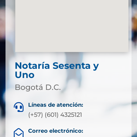
Notaría Sesenta y
Uno
Bogotá D.C.
Líneas de atención:

(+57) (601) 4325121
Correo electrónico:
