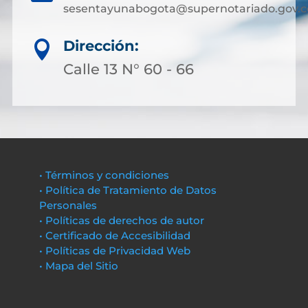
sesentayunabogota@supernotariado.gov.c
Dirección:

Calle 13 N° 60 - 66
• Términos y condiciones
• Política de Tratamiento de Datos
Personales
• Políticas de derechos de autor
• Certificado de Accesibilidad
• Políticas de Privacidad Web
• Mapa del Sitio