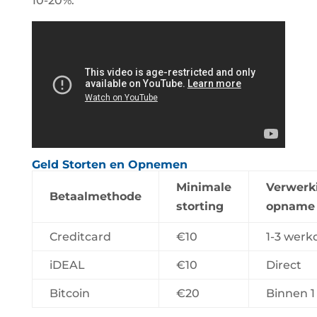
10-20%.
Geld Storten en Opnemen
Minimale
Verwerki
Betaalmethode
storting
opname
Creditcard
€10
1-3 wer
iDEAL
€10
Direct
Bitcoin
€20
Binnen 1