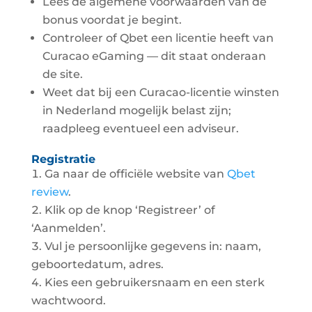
Lees de algemene voorwaarden van de
bonus voordat je begint.
Controleer of Qbet een licentie heeft van
Curacao eGaming — dit staat onderaan
de site.
Weet dat bij een Curacao-licentie winsten
in Nederland mogelijk belast zijn;
raadpleeg eventueel een adviseur.
Registratie
Ga naar de officiële website van
Qbet
review
.
Klik op de knop ‘Registreer’ of
‘Aanmelden’.
Vul je persoonlijke gegevens in: naam,
geboortedatum, adres.
Kies een gebruikersnaam en een sterk
wachtwoord.