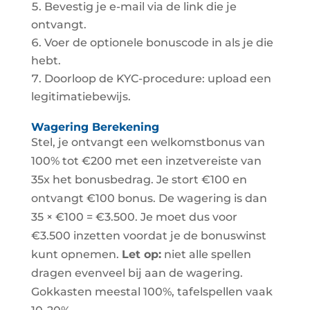
Bevestig je e-mail via de link die je
ontvangt.
Voer de optionele bonuscode in als je die
hebt.
Doorloop de KYC-procedure: upload een
legitimatiebewijs.
Wagering Berekening
Stel, je ontvangt een welkomstbonus van
100% tot €200 met een inzetvereiste van
35x het bonusbedrag. Je stort €100 en
ontvangt €100 bonus. De wagering is dan
35 × €100 = €3.500. Je moet dus voor
€3.500 inzetten voordat je de bonuswinst
kunt opnemen.
Let op:
niet alle spellen
dragen evenveel bij aan de wagering.
Gokkasten meestal 100%, tafelspellen vaak