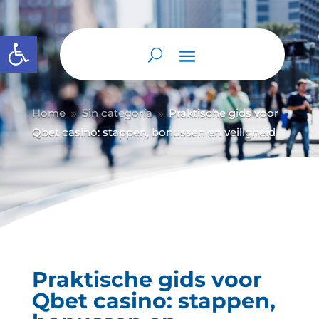
Abrir barra de herramientas
Home
Sin categoría
Praktische gids voor
9
9
Qbet casino: stappen, bonussen en veiligheid
Praktische gids voor
Qbet casino: stappen,