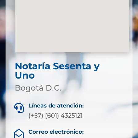
Notaría Sesenta y
Uno
Bogotá D.C.
Líneas de atención:

(+57) (601) 4325121
Correo electrónico:
