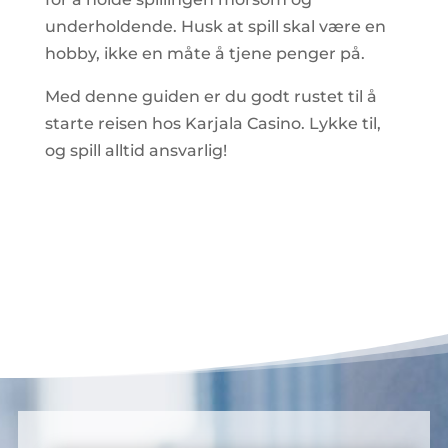
underholdende. Husk at spill skal være en
hobby, ikke en måte å tjene penger på.
Med denne guiden er du godt rustet til å
starte reisen hos Karjala Casino. Lykke til,
og spill alltid ansvarlig!