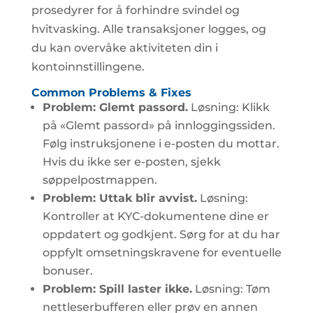
prosedyrer for å forhindre svindel og
hvitvasking. Alle transaksjoner logges, og
du kan overvåke aktiviteten din i
kontoinnstillingene.
Common Problems & Fixes
Problem: Glemt passord.
Løsning: Klikk
på «Glemt passord» på innloggingssiden.
Følg instruksjonene i e-posten du mottar.
Hvis du ikke ser e-posten, sjekk
søppelpostmappen.
Problem: Uttak blir avvist.
Løsning:
Kontroller at KYC-dokumentene dine er
oppdatert og godkjent. Sørg for at du har
oppfylt omsetningskravene for eventuelle
bonuser.
Problem: Spill laster ikke.
Løsning: Tøm
nettleserbufferen eller prøv en annen