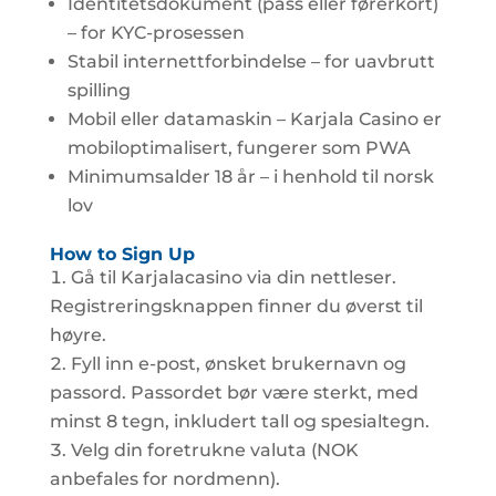
Identitetsdokument (pass eller førerkort)
– for KYC-prosessen
Stabil internettforbindelse – for uavbrutt
spilling
Mobil eller datamaskin – Karjala Casino er
mobiloptimalisert, fungerer som PWA
Minimumsalder 18 år – i henhold til norsk
lov
How to Sign Up
Gå til Karjalacasino via din nettleser.
Registreringsknappen finner du øverst til
høyre.
Fyll inn e-post, ønsket brukernavn og
passord. Passordet bør være sterkt, med
minst 8 tegn, inkludert tall og spesialtegn.
Velg din foretrukne valuta (NOK
anbefales for nordmenn).