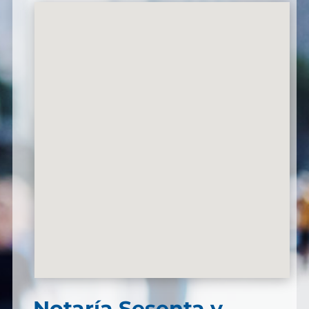
Notaría Sesenta y