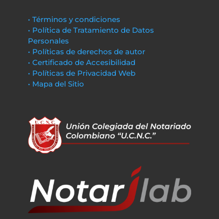
• Términos y condiciones
• Política de Tratamiento de Datos
Personales
• Políticas de derechos de autor
• Certificado de Accesibilidad
• Políticas de Privacidad Web
• Mapa del Sitio