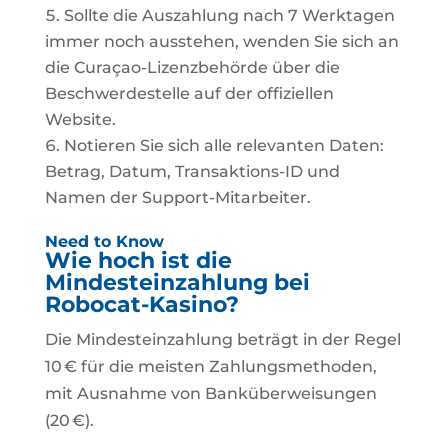
Sollte die Auszahlung nach 7 Werktagen
immer noch ausstehen, wenden Sie sich an
die Curaçao-Lizenzbehörde über die
Beschwerdestelle auf der offiziellen
Website.
Notieren Sie sich alle relevanten Daten:
Betrag, Datum, Transaktions-ID und
Namen der Support-Mitarbeiter.
Need to Know
Wie hoch ist die
Mindesteinzahlung bei
Robocat-Kasino?
Die Mindesteinzahlung beträgt in der Regel
10 € für die meisten Zahlungsmethoden,
mit Ausnahme von Banküberweisungen
(20 €).