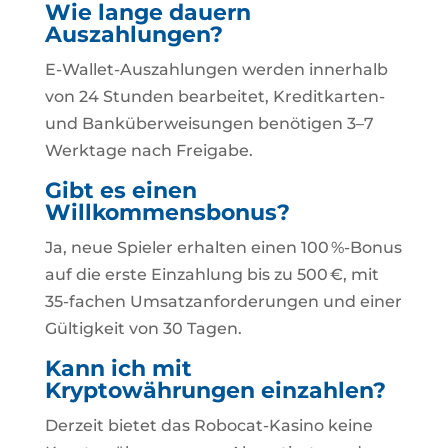
Wie lange dauern
Auszahlungen?
E-Wallet-Auszahlungen werden innerhalb
von 24 Stunden bearbeitet, Kreditkarten-
und Banküberweisungen benötigen 3–7
Werktage nach Freigabe.
Gibt es einen
Willkommensbonus?
Ja, neue Spieler erhalten einen 100 %-Bonus
auf die erste Einzahlung bis zu 500 €, mit
35-fachen Umsatzanforderungen und einer
Gültigkeit von 30 Tagen.
Kann ich mit
Kryptowährungen einzahlen?
Derzeit bietet das Robocat-Kasino keine