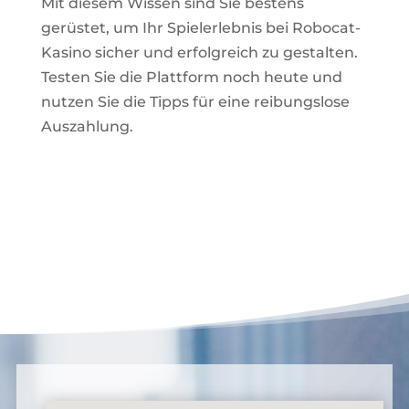
Mit diesem Wissen sind Sie bestens
gerüstet, um Ihr Spielerlebnis bei Robocat-
Kasino sicher und erfolgreich zu gestalten.
Testen Sie die Plattform noch heute und
nutzen Sie die Tipps für eine reibungslose
Auszahlung.