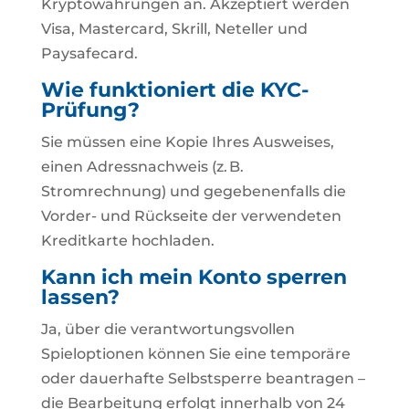
Kryptowährungen an. Akzeptiert werden
Visa, Mastercard, Skrill, Neteller und
Paysafecard.
Wie funktioniert die KYC-
Prüfung?
Sie müssen eine Kopie Ihres Ausweises,
einen Adressnachweis (z. B.
Stromrechnung) und gegebenenfalls die
Vorder- und Rückseite der verwendeten
Kreditkarte hochladen.
Kann ich mein Konto sperren
lassen?
Ja, über die verantwortungsvollen
Spieloptionen können Sie eine temporäre
oder dauerhafte Selbstsperre beantragen –
die Bearbeitung erfolgt innerhalb von 24