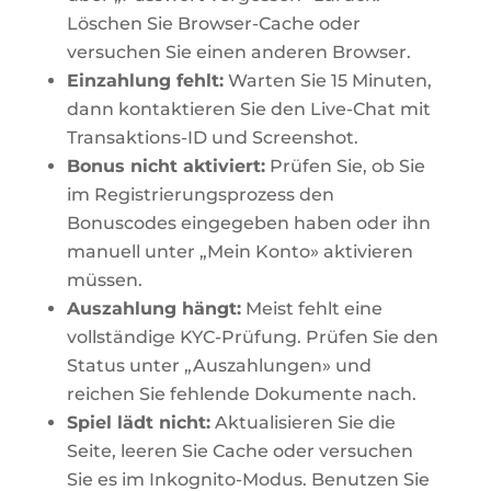
Löschen Sie Browser-Cache oder
versuchen Sie einen anderen Browser.
Einzahlung fehlt:
Warten Sie 15 Minuten,
dann kontaktieren Sie den Live-Chat mit
Transaktions-ID und Screenshot.
Bonus nicht aktiviert:
Prüfen Sie, ob Sie
im Registrierungsprozess den
Bonuscodes eingegeben haben oder ihn
manuell unter „Mein Konto» aktivieren
müssen.
Auszahlung hängt:
Meist fehlt eine
vollständige KYC-Prüfung. Prüfen Sie den
Status unter „Auszahlungen» und
reichen Sie fehlende Dokumente nach.
Spiel lädt nicht:
Aktualisieren Sie die
Seite, leeren Sie Cache oder versuchen
Sie es im Inkognito-Modus. Benutzen Sie