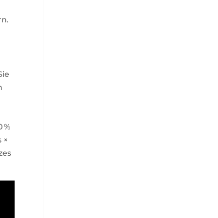
rn.
Sie
n
0 %
s ×
zes