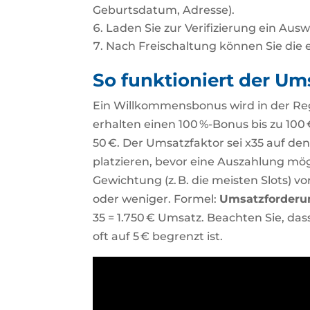
Geburtsdatum, Adresse).
Laden Sie zur Verifizierung ein Au
Nach Freischaltung können Sie die e
So funktioniert der Um
Ein Willkommensbonus wird in der Re
erhalten einen 100 %-Bonus bis zu 100
50 €. Der Umsatzfaktor sei x35 auf de
platzieren, bevor eine Auszahlung mögl
Gewichtung (z. B. die meisten Slots) vo
oder weniger. Formel:
Umsatzforderu
35 = 1.750 € Umsatz. Beachten Sie, d
oft auf 5 € begrenzt ist.