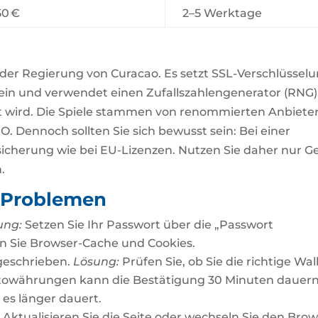
50 €
2–5 Werktage
 der Regierung von Curacao. Es setzt SSL-Verschlüssel
 ein und verwendet einen Zufallszahlengenerator (RNG)
t wird. Die Spiele stammen von renommierten Anbiete
. Dennoch sollten Sie sich bewusst sein: Bei einer
sicherung wie bei EU-Lizenzen. Nutzen Sie daher nur Ge
.
i Problemen
ung:
Setzen Sie Ihr Passwort über die „Passwort
n Sie Browser-Cache und Cookies.
geschrieben.
Lösung:
Prüfen Sie, ob Sie die richtige Wal
towährungen kann die Bestätigung 30 Minuten dauern
es länger dauert.
:
Aktualisieren Sie die Seite oder wechseln Sie den Brow