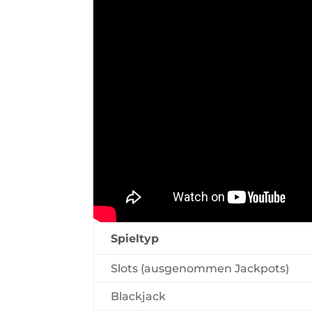
Spieltyp
Slots (ausgenommen Jackpots)
Blackjack