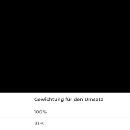
Gewichtung für den Umsatz
100 %
10 %