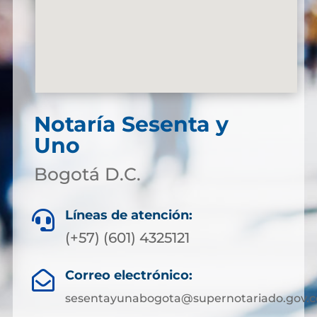
Notaría Sesenta y
Uno
Bogotá D.C.
Líneas de atención:

(+57) (601) 4325121
Correo electrónico:

sesentayunabogota@supernotariado.gov.c