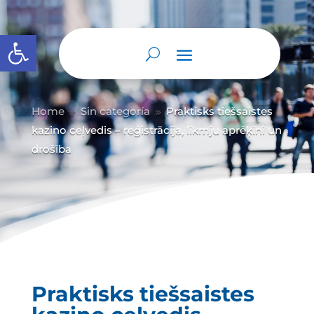
Abrir barra de herramientas
Home
Sin categoría
Praktisks tiešsaistes
9
9
kazino ceļvedis – reģistrācija, likmju aprēķini un
drošība
Praktisks tiešsaistes