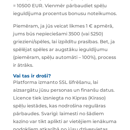
= 10500 EUR. Vienmēr pārbaudiet spēļu
ieguldījuma procentus bonusu noteikumos.
Piemēram, ja jūs veicat likmes 1 € apmērā,
jums būs nepieciešami 3500 (vai 5250)
griezieni/spēles, lai izpildītu prasības. Bet, ja
spēlējat spēles ar augstāku ieguldījumu
(piemēram, spēļu automāti – 100%), process
ir ātrāks.
Vai tas ir droši?
Platforma izmanto SSL šifrēšanu, lai
aizsargātu jūsu personas un finanšu datus.
Licence tiek izsniegta no Kipras (Kiraso)
spēļu iestādes, kas nodrošina regulāras
pārbaudes. Svarīgi: laimesti no šādiem
kazino var tikt aplikti ar vietējiem ienākuma
nodokļiem atkarībā no jūsu dzīvesvietas