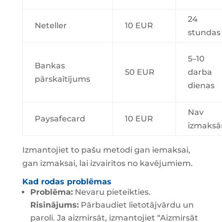
24
Neteller
10 EUR
stundas
5–10
Bankas
50 EUR
darba
pārskaitījums
dienas
Nav
Paysafecard
10 EUR
izmaks
Izmantojiet to pašu metodi gan iemaksai,
gan izmaksai, lai izvairītos no kavējumiem.
Kad rodas problēmas
Problēma:
Nevaru pieteikties.
Risinājums:
Pārbaudiet lietotājvārdu un
paroli. Ja aizmirsāt, izmantojiet “Aizmirsāt