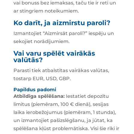
vai bonuss bez iemaksas, taču tie ir reti un
ar stingriem noteikumiem.
Ko darīt, ja aizmirstu paroli?
Izmantojiet “Aizmirsāt paroli?” iespēju un
sekojiet norādījumiem.
Vai varu spēlēt vairākās
valūtās?
Parasti tiek atbalstītas vairākas valūtas,
tostarp EUR, USD, GBP.
Papildus padomi
Atbildīga spēlēšana:
Iestatiet depozītu
limitus (piemēram, 100 € dienā), sesijas
laika ierobežojumus (piemēram, 1 stunda),
un izmantojiet pašizslēgšanu, ja jūtat, ka
spēlēšana kļūst problemātiska. Visi šie rīki ir