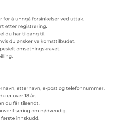
 for å unngå forsinkelser ved uttak.
t etter registrering.
l du har tilgang til.
vis du ønsker velkomsttilbudet.
pesielt omsetningskravet.
illing.
fornavn, etternavn, e-post og telefonnummer.
du er over 18 år.
n du får tilsendt.
fonverifisering om nødvendig.
t første innskudd.