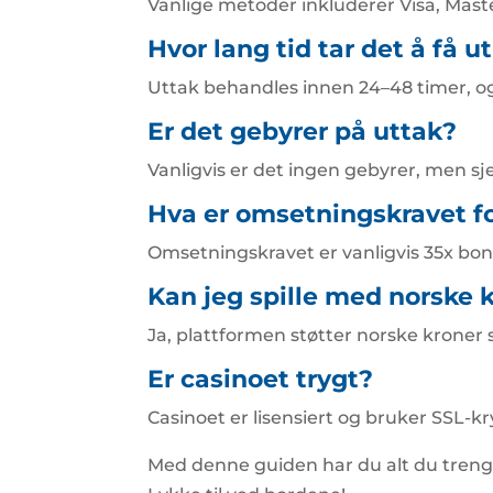
Vanlige metoder inkluderer Visa, Maste
Hvor lang tid tar det å få 
Uttak behandles innen 24–48 timer, o
Er det gebyrer på uttak?
Vanligvis er det ingen gebyrer, men sj
Hva er omsetningskravet f
Omsetningskravet er vanligvis 35x bo
Kan jeg spille med norske 
Ja, plattformen støtter norske kroner 
Er casinoet trygt?
Casinoet er lisensiert og bruker SSL-kr
Med denne guiden har du alt du treng