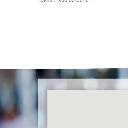
Lykke til ved bordene!