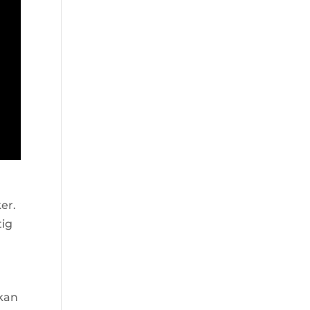
er.
tig
 kan