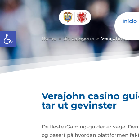
Inicio
Abrir barra de herramientas
Home
Sin categoría
Verajohn casino 
9
9
Verajohn casino gui
tar ut gevinster
De fleste iGaming-guider er vage. Denn
og basert på hvordan plattformen fakt