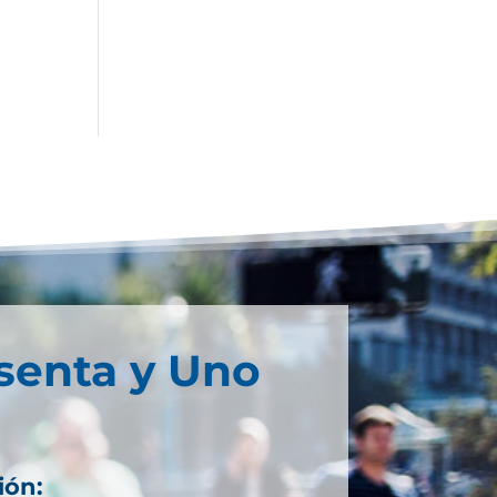
senta y Uno
ión: