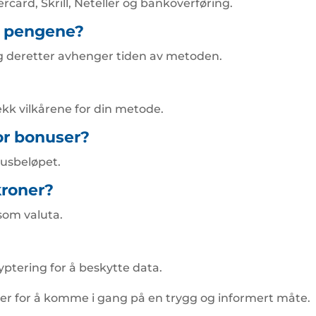
rcard, Skrill, Neteller og bankoverføring.
ut pengene?
g deretter avhenger tiden av metoden.
ekk vilkårene for din metode.
or bonuser?
nusbeløpet.
kroner?
som valuta.
yptering for å beskytte data.
er for å komme i gang på en trygg og informert måte.