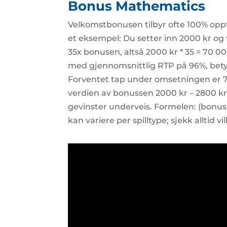
Bonus Mathematics
Velkomstbonusen tilbyr ofte 100% oppt
et eksempel: Du setter inn 2000 kr og 
35x bonusen, altså 2000 kr * 35 = 70 0
med gjennomsnittlig RTP på 96%, betyr
Forventet tap under omsetningen er 7
verdien av bonussen 2000 kr – 2800 kr 
gevinster underveis. Formelen: (bonus
kan variere per spilltype; sjekk alltid vi