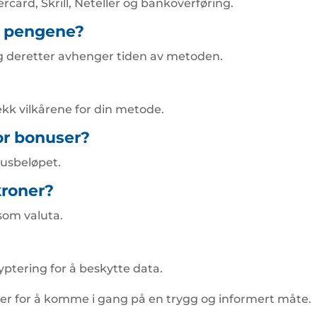
rcard, Skrill, Neteller og bankoverføring.
ut pengene?
g deretter avhenger tiden av metoden.
ekk vilkårene for din metode.
or bonuser?
nusbeløpet.
kroner?
som valuta.
yptering for å beskytte data.
er for å komme i gang på en trygg og informert måte.