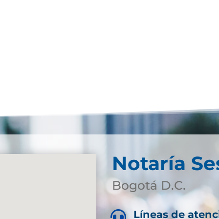
Notaría Se
Bogotá D.C.
Líneas de atenc
