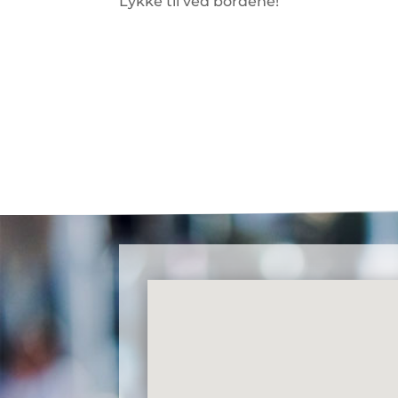
Lykke til ved bordene!