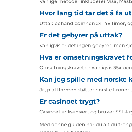
Vanlige metoder inkluderer Visa, Maste
Hvor lang tid tar det å få 
Uttak behandles innen 24–48 timer, o
Er det gebyrer på uttak?
Vanligvis er det ingen gebyrer, men sj
Hva er omsetningskravet f
Omsetningskravet er vanligvis 35x bo
Kan jeg spille med norske 
Ja, plattformen støtter norske kroner 
Er casinoet trygt?
Casinoet er lisensiert og bruker SSL-kr
Med denne guiden har du alt du treng