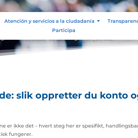
Atención y servicios a la ciudadanía
Transparen
Participa
guide: slik oppretter du konto og tar ut gevinster
de: slik oppretter du konto 
e er ikke det – hvert steg her er spesifikt, handlingsba
isk fungerer.