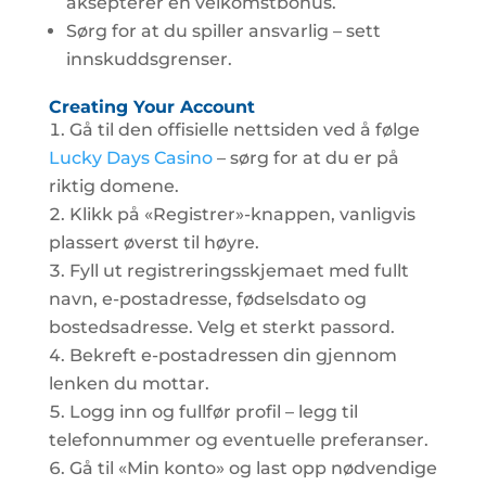
aksepterer en velkomstbonus.
Sørg for at du spiller ansvarlig – sett
innskuddsgrenser.
Creating Your Account
Gå til den offisielle nettsiden ved å følge
Lucky Days Casino
– sørg for at du er på
riktig domene.
Klikk på «Registrer»-knappen, vanligvis
plassert øverst til høyre.
Fyll ut registreringsskjemaet med fullt
navn, e-postadresse, fødselsdato og
bostedsadresse. Velg et sterkt passord.
Bekreft e-postadressen din gjennom
lenken du mottar.
Logg inn og fullfør profil – legg til
telefonnummer og eventuelle preferanser.
Gå til «Min konto» og last opp nødvendige