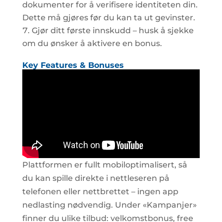
dokumenter for å verifisere identiteten din.
Dette må gjøres før du kan ta ut gevinster.
Gjør ditt første innskudd – husk å sjekke
om du ønsker å aktivere en bonus.
Key Features & Bonuses
Plattformen er fullt mobiloptimalisert, så
du kan spille direkte i nettleseren på
telefonen eller nettbrettet – ingen app
nedlasting nødvendig. Under «Kampanjer»
finner du ulike tilbud: velkomstbonus, free