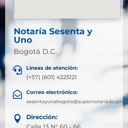
Notaría Sesenta y
Uno
Bogotá D.C.
Líneas de atención:

(+57) (601) 4325121
Correo electrónico:

sesentayunabogota@supernotariado.gov.c
Dirección:

Calle 13 N° 60 - 66