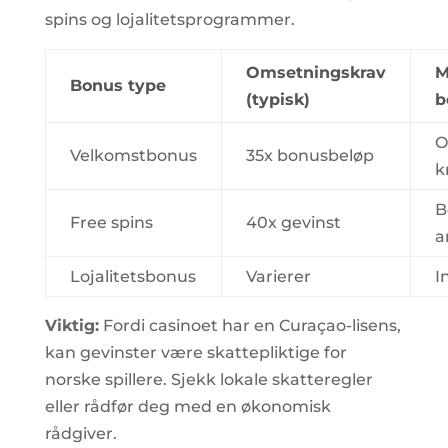
spins og lojalitetsprogrammer.
Omsetningskrav
M
Bonus type
(typisk)
b
O
Velkomstbonus
35x bonusbeløp
k
B
Free spins
40x gevinst
a
Lojalitetsbonus
Varierer
I
Viktig:
Fordi casinoet har en Curaçao-lisens,
kan gevinster være skattepliktige for
norske spillere. Sjekk lokale skatteregler
eller rådfør deg med en økonomisk
rådgiver.