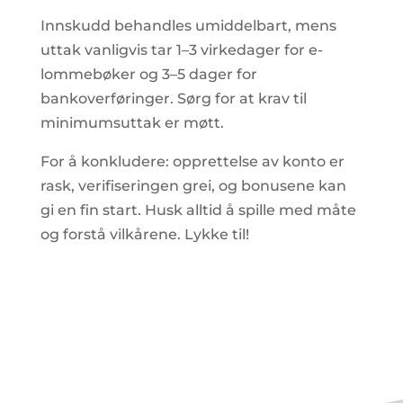
Innskudd behandles umiddelbart, mens
uttak vanligvis tar 1–3 virkedager for e-
lommebøker og 3–5 dager for
bankoverføringer. Sørg for at krav til
minimumsuttak er møtt.
For å konkludere: opprettelse av konto er
rask, verifiseringen grei, og bonusene kan
gi en fin start. Husk alltid å spille med måte
og forstå vilkårene. Lykke til!