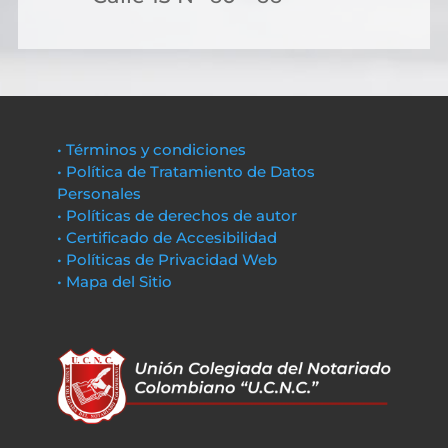
• Términos y condiciones
• Política de Tratamiento de Datos
Personales
• Políticas de derechos de autor
• Certificado de Accesibilidad
• Políticas de Privacidad Web
• Mapa del Sitio