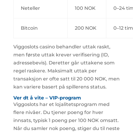
Neteller
100 NOK
0–24 ti
Bitcoin
200 NOK
0–12 ti
Viggoslots casino behandler uttak raskt,
men første uttak krever verifisering (ID,
adressebevis). Deretter går uttakene som
regel raskere. Maksimalt uttak per
transaksjon er ofte satt til 20 000 NOK, men
kan variere basert på spillerens status.
Ver dt å vite – VIP-program
Viggoslots har et lojalitetsprogram med
flere nivåer. Du tjener poeng for hver
innsats, typisk 1 poeng per 100 NOK omsatt.
Når du samler nok poeng, stiger du til neste