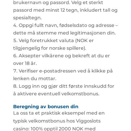
brukernavn og passord. Velg et sterkt
passord med minst 12 tegn, inkludert tall og
spesialtegn.
Oppgi fullt navn, fødselsdato og adresse –
dette må stemme med legitimasjonen din.
Velg foretrukket valuta (NOK er
tilgjengelig for norske spillere).
Aksepter vilkårene og bekreft at du er
over 18 år.
Verifiser e-postadressen ved å klikke på
lenken du mottar.
Logg inn og gjør ditt første innskudd for
å aktivere eventuell velkomstbonus.
Beregning av bonusen din
La oss ta et praktisk eksempel med en
typisk velkomstbonus hos Viggoslots
casino: 100% opptil 2000 NOK med