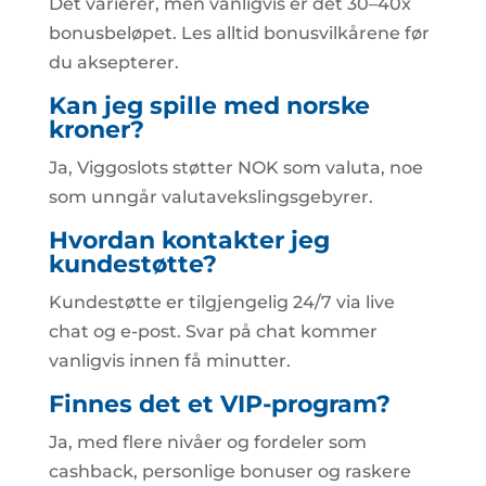
Det varierer, men vanligvis er det 30–40x
bonusbeløpet. Les alltid bonusvilkårene før
du aksepterer.
Kan jeg spille med norske
kroner?
Ja, Viggoslots støtter NOK som valuta, noe
som unngår valutavekslingsgebyrer.
Hvordan kontakter jeg
kundestøtte?
Kundestøtte er tilgjengelig 24/7 via live
chat og e-post. Svar på chat kommer
vanligvis innen få minutter.
Finnes det et VIP-program?
Ja, med flere nivåer og fordeler som
cashback, personlige bonuser og raskere