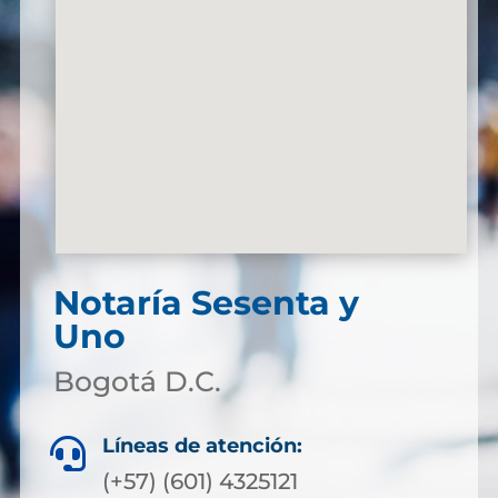
Notaría Sesenta y
Uno
Bogotá D.C.
Líneas de atención:

(+57) (601) 4325121