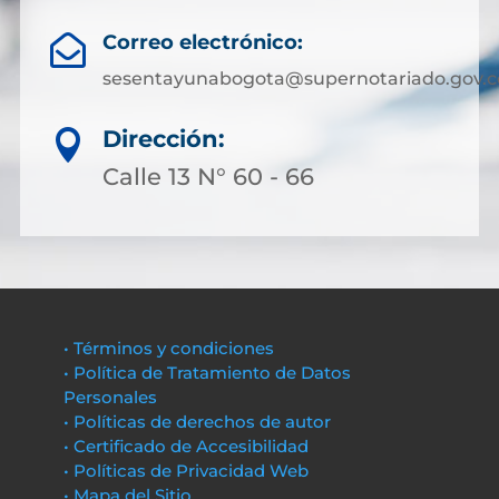
Correo electrónico:

sesentayunabogota@supernotariado.gov.c
Dirección:

Calle 13 N° 60 - 66
• Términos y condiciones
• Política de Tratamiento de Datos
Personales
• Políticas de derechos de autor
• Certificado de Accesibilidad
• Políticas de Privacidad Web
• Mapa del Sitio