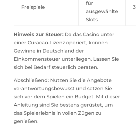
für
Freispiele
3
ausgewählte
Slots
Hinweis zur Steuer:
Da das Casino unter
einer Curacao‑Lizenz operiert, können
Gewinne in Deutschland der
Einkommensteuer unterliegen. Lassen Sie
sich bei Bedarf steuerlich beraten.
Abschließend: Nutzen Sie die Angebote
verantwortungsbewusst und setzen Sie
sich vor dem Spielen ein Budget. Mit dieser
Anleitung sind Sie bestens gerüstet, um
das Spielerlebnis in vollen Zügen zu
genießen.