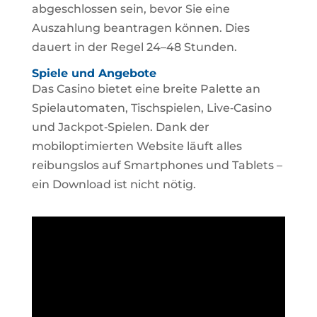
abgeschlossen sein, bevor Sie eine
Auszahlung beantragen können. Dies
dauert in der Regel 24–48 Stunden.
Spiele und Angebote
Das Casino bietet eine breite Palette an
Spielautomaten, Tischspielen, Live‑Casino
und Jackpot‑Spielen. Dank der
mobiloptimierten Website läuft alles
reibungslos auf Smartphones und Tablets –
ein Download ist nicht nötig.