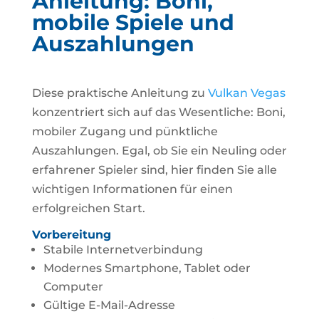
Anleitung: Boni,
mobile Spiele und
Auszahlungen
Diese praktische Anleitung zu
Vulkan Vegas
konzentriert sich auf das Wesentliche: Boni,
mobiler Zugang und pünktliche
Auszahlungen. Egal, ob Sie ein Neuling oder
erfahrener Spieler sind, hier finden Sie alle
wichtigen Informationen für einen
erfolgreichen Start.
Vorbereitung
Stabile Internetverbindung
Modernes Smartphone, Tablet oder
Computer
Gültige E-Mail-Adresse