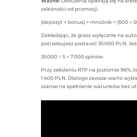
Ważne:
Obliczenia opierają się na śre
zależności od promocji.
(depozyt + bonus) × mnożnik = (500 + 5
Zakładając, że grasz wyłącznie na auto
potrzebujesz postawić 35 000 PLN. Jeś
35 000 ÷ 5 = 7 000 spinów
Przy założeniu RTP na poziomie 96%, te
1 400 PLN. Dlatego zawsze warto wybie
szanse na spełnienie warunków bez ut