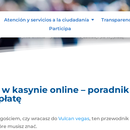
Atención y servicios a la ciudadanía
Transparen
Participa
rać w kasynie online – poradnik od rejestracji po wypłatę
 w kasynie online – poradnik
płatę
 gościem, czy wracasz do
Vulcan vegas
, ten przewodnik
óre musisz znać.