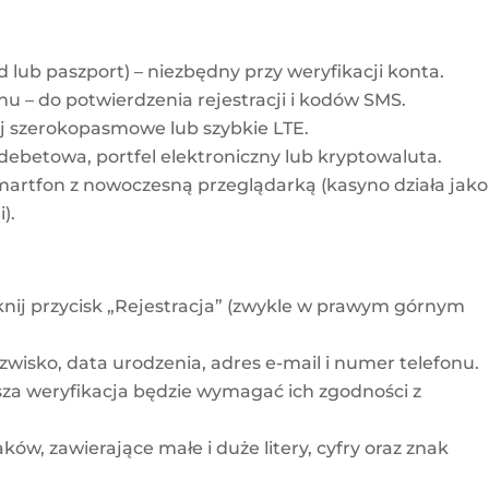
ub paszport) – niezbędny przy weryfikacji konta.
nu – do potwierdzenia rejestracji i kodów SMS.
iej szerokopasmowe lub szybkie LTE.
debetowa, portfel elektroniczny lub kryptowaluta.
martfon z nowoczesną przeglądarką (kasyno działa jako
).
knij przycisk „Rejestracja” (zwykle w prawym górnym
zwisko, data urodzenia, adres e-mail i numer telefonu.
sza weryfikacja będzie wymagać ich zgodności z
ków, zawierające małe i duże litery, cyfry oraz znak