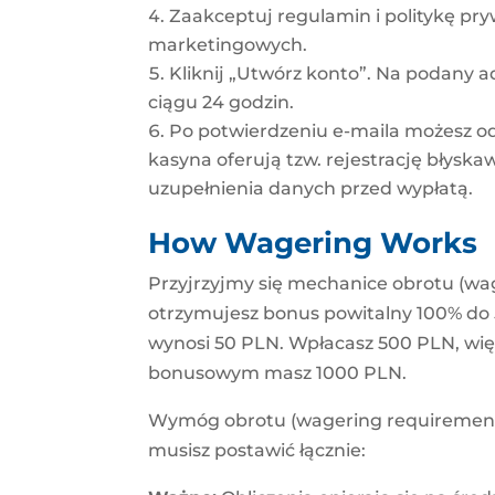
Zaakceptuj regulamin i politykę pr
marketingowych.
Kliknij „Utwórz konto”. Na podany ad
ciągu 24 godzin.
Po potwierdzeniu e-maila możesz od 
kasyna oferują tzw. rejestrację błysk
uzupełnienia danych przed wypłatą.
How Wagering Works
Przyjrzyjmy się mechanice obrotu (wa
otrzymujesz bonus powitalny 100% do
wynosi 50 PLN. Wpłacasz 500 PLN, wi
bonusowym masz 1000 PLN.
Wymóg obrotu (wagering requirement) 
musisz postawić łącznie: