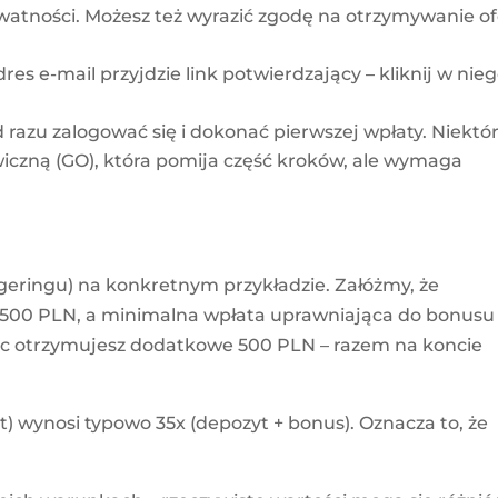
ywatności. Możesz też wyrazić zgodę na otrzymywanie of
res e-mail przyjdzie link potwierdzający – kliknij w nie
razu zalogować się i dokonać pierwszej wpłaty. Niektó
awiczną (GO), która pomija część kroków, ale wymaga
geringu) na konkretnym przykładzie. Załóżmy, że
 500 PLN, a minimalna wpłata uprawniająca do bonusu
ęc otrzymujesz dodatkowe 500 PLN – razem na koncie
wynosi typowo 35x (depozyt + bonus). Oznacza to, że