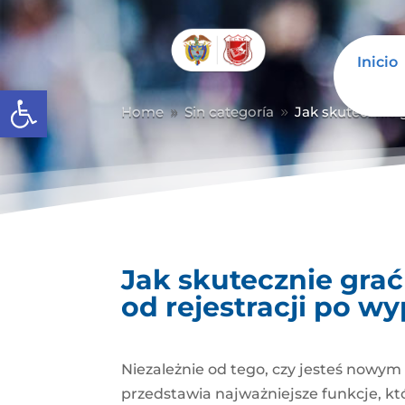
Inicio
Abrir barra de herramientas
Home
Sin categoría
Jak skutecznie g
9
9
Jak skutecznie grać
od rejestracji po wy
Niezależnie od tego, czy jesteś nowym
przedstawia najważniejsze funkcje, kt