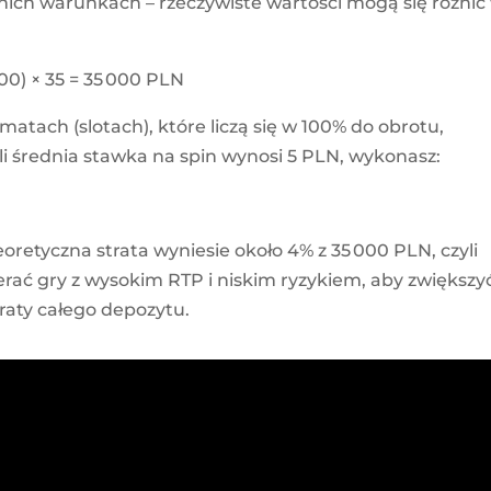
dnich warunkach – rzeczywiste wartości mogą się różnić
00) × 35 = 35 000 PLN
matach (slotach), które liczą się w 100% do obrotu,
li średnia stawka na spin wynosi 5 PLN, wykonasz:
oretyczna strata wyniesie około 4% z 35 000 PLN, czyli
rać gry z wysokim RTP i niskim ryzykiem, aby zwiększy
raty całego depozytu.