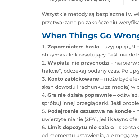
Wszystkie metody są bezpieczne i w wię
przetwarzane po zakończeniu weryfika
When Things Go Wron
Zapomniałem hasła
– użyj opcji „N
otrzymasz link resetujący. Jeśli nie do
Wypłata nie przychodzi
– najpierw s
trakcie”, odczekaj podany czas. Po upł
Konto zablokowane
– może być efek
skan dowodu i rachunku za media) w p
Gra nie działa poprawnie
– odśwież 
spróbuj innej przeglądarki. Jeśli prob
Podejrzenie oszustwa na koncie
– 
uwierzytelnianie (2FA), jeśli kasyno of
Limit depozytu nie działa
– skontak
od momentu ustawienia, ale mogą wy