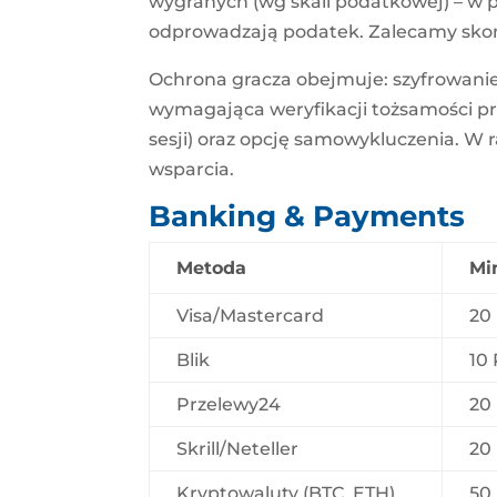
wygranych (wg skali podatkowej) – w p
odprowadzają podatek. Zalecamy skon
Ochrona gracza obejmuje: szyfrowanie 
wymagająca weryfikacji tożsamości prz
sesji) oraz opcję samowykluczenia. W 
wsparcia.
Banking & Payments
Metoda
Mi
Visa/Mastercard
20
Blik
10
Przelewy24
20
Skrill/Neteller
20
Kryptowaluty (BTC, ETH)
50