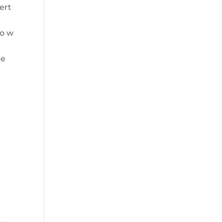
ert
go w
re