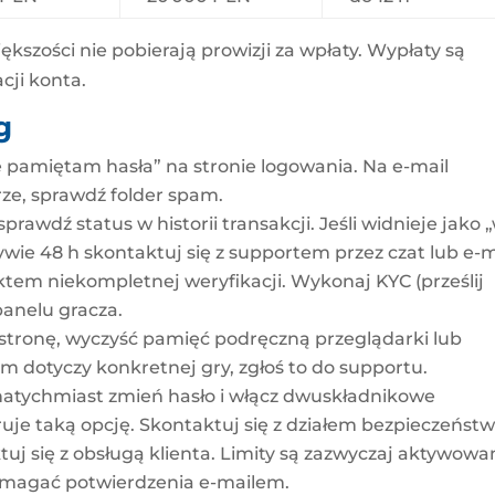
kszości nie pobierają prowizji za wpłaty. Wypłaty są
cji konta.
g
ie pamiętam hasła” na stronie logowania. Na e-mail
trze, sprawdź folder spam.
prawdź status w historii transakcji. Jeśli widnieje jako 
ywie 48 h skontaktuj się z supportem przez czat lub e-m
tem niekompletnej weryfikacji. Wykonaj KYC (prześlij
anelu gracza.
stronę, wyczyść pamięć podręczną przeglądarki lub
lem dotyczy konkretnej gry, zgłoś to do supportu.
natychmiast zmień hasło i włącz dwuskładnikowe
eruje taką opcję. Skontaktuj się z działem bezpieczeństw
tuj się z obsługą klienta. Limity są zazwyczaj aktywowa
magać potwierdzenia e-mailem.