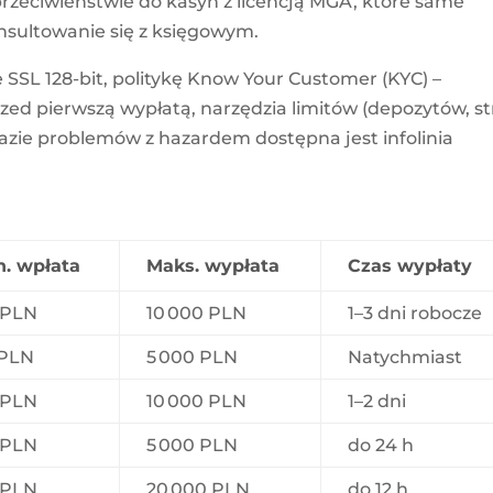
rzeciwieństwie do kasyn z licencją MGA, które same
sultowanie się z księgowym.
SSL 128-bit, politykę Know Your Customer (KYC) –
ed pierwszą wypłatą, narzędzia limitów (depozytów, st
razie problemów z hazardem dostępna jest infolinia
n. wpłata
Maks. wypłata
Czas wypłaty
 PLN
10 000 PLN
1–3 dni robocze
 PLN
5 000 PLN
Natychmiast
 PLN
10 000 PLN
1–2 dni
 PLN
5 000 PLN
do 24 h
 PLN
20 000 PLN
do 12 h