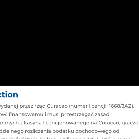
ction
wydanej przez rząd Curacao (numer licencji: 1668/JAZ).
owi finansowemu i musi przestrzegać zasad
ranych z kasyna licencjonowanego na Curacao, gracze
dzielnego rozliczenia podatku dochodowego od