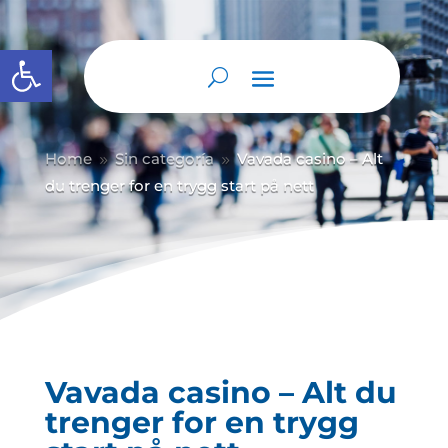
Abrir barra de herramientas
Home
Sin categoría
Vavada casino – Alt
9
9
du trenger for en trygg start på nett
Vavada casino – Alt du
trenger for en trygg