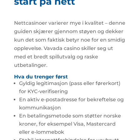
start på nett
Nettcasinoer varierer mye i kvalitet – denne
guiden skjærer gjennom støyen og dekker
kun det som faktisk betyr noe for en smidig
opplevelse. Vavada casino skiller seg ut
med et bredt spillutvalg og raske
utbetalinger.
Hva du trenger først
Gyldig legitimasjon (pass eller førerkort)
for KYC-verifisering
En aktiv e-postadresse for bekreftelse og
kommunikasjon
En betalingsmetode som støtter norske
kroner, for eksempel Visa, Mastercard
eller e-lommebok