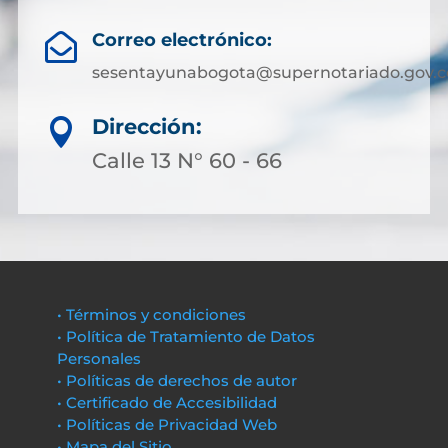
Correo electrónico:

sesentayunabogota@supernotariado.gov.c
Dirección:

Calle 13 N° 60 - 66
• Términos y condiciones
• Política de Tratamiento de Datos
Personales
• Políticas de derechos de autor
• Certificado de Accesibilidad
• Políticas de Privacidad Web
• Mapa del Sitio