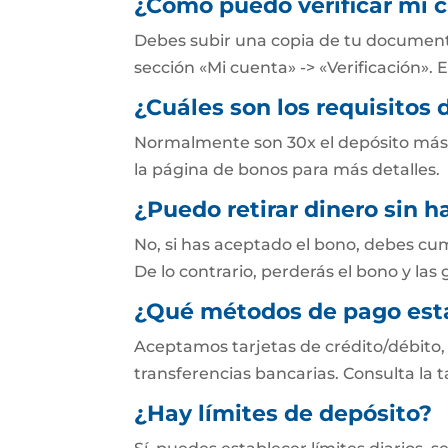
¿Cómo puedo verificar mi 
Debes subir una copia de tu document
sección «Mi cuenta» -> «Verificación». 
¿Cuáles son los requisitos
Normalmente son 30x el depósito más 
la página de bonos para más detalles.
¿Puedo retirar dinero sin 
No, si has aceptado el bono, debes cump
De lo contrario, perderás el bono y las
¿Qué métodos de pago est
Aceptamos tarjetas de crédito/débito, 
transferencias bancarias. Consulta la
¿Hay límites de depósito?