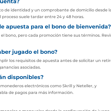
cuenta?
o de identidad y un comprobante de domicilio desde l
El proceso suele tardar entre 24 y 48 horas.
 de apuesta para el bono de bienvenida
el bono, pero cada promoción tiene sus términos. Revi
haber jugado el bono?
lir los requisitos de apuesta antes de solicitar un retir
 ganancias asociadas.
án disponibles?
monederos electrónicos como Skrill y Neteller, y
 tabla de pagos para más información.