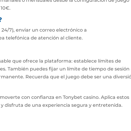
 semanales o mensuales desde la configuración de juego
 10€.
?
 24/7), enviar un correo electrónico a
a telefónica de atención al cliente.
able que ofrece la plataforma: establece límites de
es. También puedes fijar un límite de tiempo de sesión
ermanente. Recuerda que el juego debe ser una diversi
a moverte con confianza en Tonybet casino. Aplica estos
s y disfruta de una experiencia segura y entretenida.