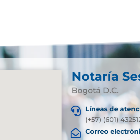
Notaría Se
Bogotá D.C.
Líneas de atenc

(+57) (601) 43251
Correo electrón
