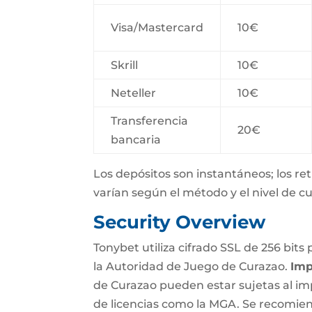
Visa/Mastercard
10€
Skrill
10€
Neteller
10€
Transferencia
20€
bancaria
Los depósitos son instantáneos; los ret
varían según el método y el nivel de c
Security Overview
Tonybet utiliza cifrado SSL de 256 bits
la Autoridad de Juego de Curazao.
Imp
de Curazao pueden estar sujetas al imp
de licencias como la MGA. Se recomiend