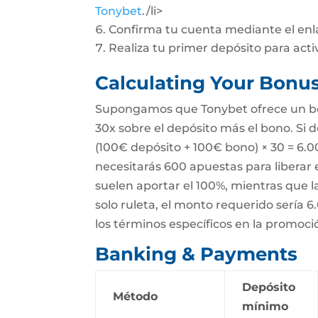
Tonybet
./li>
Confirma tu cuenta mediante el enla
Realiza tu primer depósito para activ
Calculating Your Bonu
Supongamos que Tonybet ofrece un bo
30x sobre el depósito más el bono. Si d
(100€ depósito + 100€ bono) × 30 = 6.0
necesitarás 600 apuestas para liberar 
suelen aportar el 100%, mientras que la
solo ruleta, el monto requerido sería 
los términos específicos en la promoci
Banking & Payments
Depósito
Método
mínimo