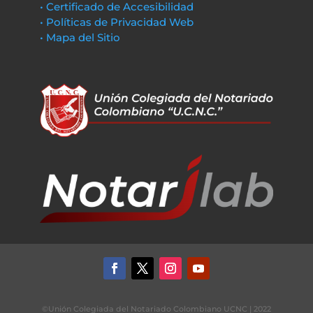
• Certificado de Accesibilidad
• Políticas de Privacidad Web
• Mapa del Sitio
©Unión Colegiada del Notariado Colombiano UCNC | 2022