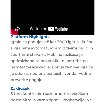
Platform Highlights
Igralnica ponuja več kot 3000 iger, vključno
z igralnimi avtomati, igrami z živimi delilci in
športnimi stavami. Mobilna različica je
optimizirana za brskalnik – ni potrebe po
namestitvi aplikacije. Bonus za nove igralce
je eden izmed privlačnejših, vendar vedno
preverite pogoje.
Zaključek
S tem kontrolnim seznamom in vodičem
boste hitro in varno opravili registracijo. Ne