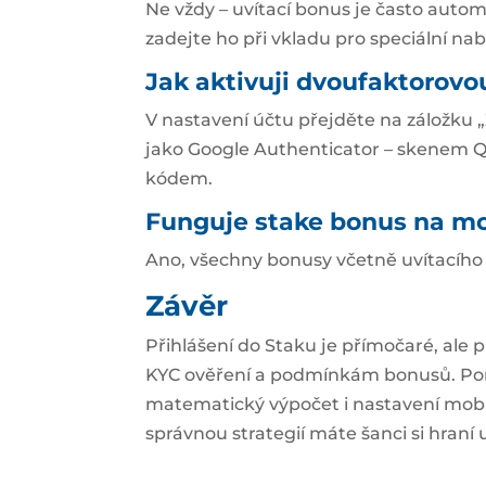
Ne vždy – uvítací bonus je často aut
zadejte ho při vkladu pro speciální na
Jak aktivuji dvoufaktorovo
V nastavení účtu přejděte na záložku „
jako Google Authenticator – skenem Q
kódem.
Funguje stake bonus na m
Ano, všechny bonusy včetně uvítacího 
Závěr
Přihlášení do Staku je přímočaré, al
KYC ověření a podmínkám bonusů. Pom
matematický výpočet i nastavení mobi
správnou strategií máte šanci si hraní