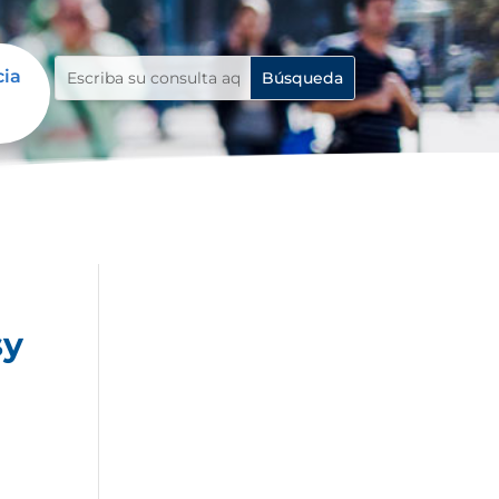
cia
sy