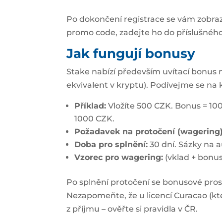
Po dokončení registrace se vám zobraz
promo code, zadejte ho do příslušnéh
Jak fungují bonusy
Stake nabízí především uvítací bonus 
ekvivalent v kryptu). Podívejme se na 
Příklad:
Vložíte 500 CZK. Bonus = 10
1000 CZK.
Požadavek na protočení (wagering)
Doba pro splnění:
30 dní. Sázky na a
Vzorec pro wagering:
(vklad + bonus
Po splnění protočení se bonusové pros
Nezapomeňte, že u licencí Curacao (k
z příjmu – ověřte si pravidla v ČR.