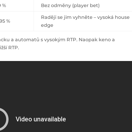
9 %
Bez odměny (player bet)
Raději se jim vyhněte – vysoká house
95 %
edge
kjacku a automatů s vysokým RTP. Naopak keno a
ižší RTP.