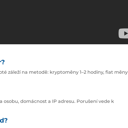
r?
oté záleží na metodě: kryptoměny 1–2 hodiny, fiat měny
na osobu, domácnost a IP adresu. Porušení vede k
ód?