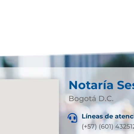
Notaría Se
Bogotá D.C.
Líneas de atenc

(+57) (601) 43251