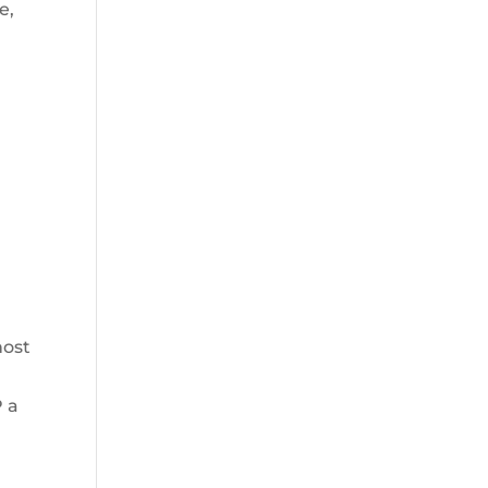
e,
nost
P a