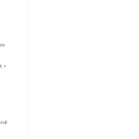
bo
t =
aně