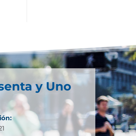
senta y Uno
ión:
21