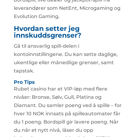
leverandører som NetEnt, Microgaming og
Evolution Gaming.
Hvordan setter jeg
innskuddsgrenser?
Gå til ansvarlig spill-delen i
kontoinnstillingene. Du kan sette daglige,
ukentlige eller månedlige grenser, samt
tapstak.
Pro Tips
Rubet casino har et VIP-løp med flere
nivåer: Bronse, Sølv, Gull, Platina og
Diamant. Du samler poeng ved å spille – for
hver 10 NOK innsats på spilleautomater får
du 1 poeng. Bordspill gir lavere poeng. Når
du når et nytt nivå, låser du opp