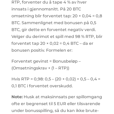
RTP, forventer du å tape 4 % av hver
innsats i gjennomsnitt. På 20 BTC
omsetning blir forventet tap: 20 × 0,04 = 0,8
BTC. Sammenlignet med bonusen på 0,5
BTC, gir dette en forventet negativ verdi.
Velger du derimot et spill med 98 % RTP, blir
forventet tap 20 × 0,02 = 0,4 BTC – da er
bonusen positiv. Formelen er:
Forventet gevinst = Bonusbeløp –
(Omsetningskrav × (1 – RTP))
Hvis RTP = 0,98: 0,5 – (20 × 0,02) = 0,5 – 0,4 =
0,1 BTC i forventet overskudd.
Note:
Husk at maksinnsats per spillomgang
ofte er begrenset til 5 EUR eller tilsvarende
under bonusspilling, så du kan ikke brute-