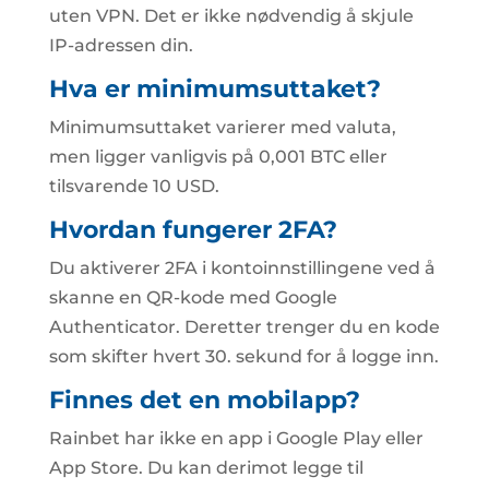
uten VPN. Det er ikke nødvendig å skjule
IP-adressen din.
Hva er minimumsuttaket?
Minimumsuttaket varierer med valuta,
men ligger vanligvis på 0,001 BTC eller
tilsvarende 10 USD.
Hvordan fungerer 2FA?
Du aktiverer 2FA i kontoinnstillingene ved å
skanne en QR-kode med Google
Authenticator. Deretter trenger du en kode
som skifter hvert 30. sekund for å logge inn.
Finnes det en mobilapp?
Rainbet har ikke en app i Google Play eller
App Store. Du kan derimot legge til