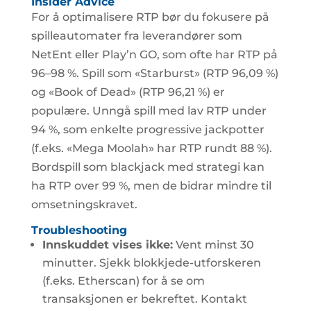
Insider Advice
For å optimalisere RTP bør du fokusere på
spilleautomater fra leverandører som
NetEnt eller Play’n GO, som ofte har RTP på
96–98 %. Spill som «Starburst» (RTP 96,09 %)
og «Book of Dead» (RTP 96,21 %) er
populære. Unngå spill med lav RTP under
94 %, som enkelte progressive jackpotter
(f.eks. «Mega Moolah» har RTP rundt 88 %).
Bordspill som blackjack med strategi kan
ha RTP over 99 %, men de bidrar mindre til
omsetningskravet.
Troubleshooting
Innskuddet vises ikke:
Vent minst 30
minutter. Sjekk blokkjede-utforskeren
(f.eks. Etherscan) for å se om
transaksjonen er bekreftet. Kontakt