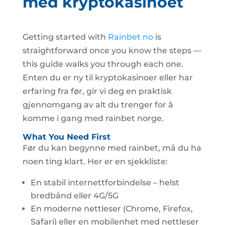
med kryptokasinoet
Getting started with
Rainbet no
is
straightforward once you know the steps —
this guide walks you through each one.
Enten du er ny til kryptokasinoer eller har
erfaring fra før, gir vi deg en praktisk
gjennomgang av alt du trenger for å
komme i gang med rainbet norge.
What You Need First
Før du kan begynne med rainbet, må du ha
noen ting klart. Her er en sjekkliste:
En stabil internettforbindelse – helst
bredbånd eller 4G/5G
En moderne nettleser (Chrome, Firefox,
Safari) eller en mobilenhet med nettleser