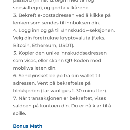
passord (minst 12 tegn med tall og
spesialtegn), og godta vilkårene.
Bekreft e-postadressen ved å klikke på
lenken som sendes til innboksen din.
Logg inn og gå til «Innskudd»-seksjonen.
Velg din foretrukne kryptovaluta (f.eks.
Bitcoin, Ethereum, USDT).
Kopier den unike innskuddsadressen
som vises, eller skann QR-koden med
mobilwalleten din.
Send ønsket beløp fra din wallet til
adressen. Vent på bekreftelse på
blokkjeden (tar vanligvis 1–30 minutter).
Når transaksjonen er bekreftet, vises
saldoen på kontoen din. Du er nå klar til å
spille.
Bonus Math