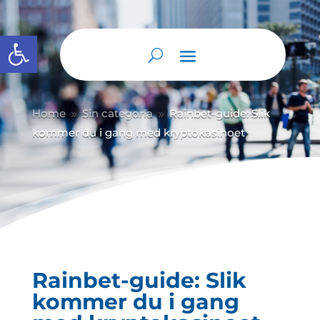
Abrir barra de herramientas
Home
Sin categoría
Rainbet-guide: Slik
9
9
kommer du i gang med kryptokasinoet
Rainbet-guide: Slik
kommer du i gang