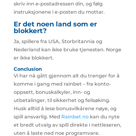
skriv inn e-postadressen din, og følg
instruksjonene i e-posten du mottar.
Er det noen land som er
blokkert?
Ja, spillere fra USA, Storbritannia og
Nederland kan ikke bruke tjenesten. Norge
er ikke blokkert.
Conclusion
Vi har nå gått gjennom alt du trenger for å
komme i gang med rainbet – fra konto-
oppsett, bonuskalkyler, inn- og
utbetalinger, til sikkerhet og feilsøking.
Husk alltid å lese bonusvilkårene nøye, og
spill ansvarlig. Med
Rainbet no
kan du nyte
et bredt utvalg av spill direkte i nettleseren,
uten å laste ned noe programvare.