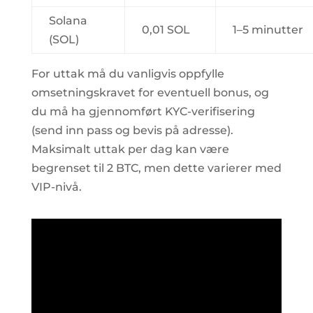
Solana
0,01 SOL
1–5 minutter
(SOL)
For uttak må du vanligvis oppfylle
omsetningskravet for eventuell bonus, og
du må ha gjennomført KYC-verifisering
(send inn pass og bevis på adresse).
Maksimalt uttak per dag kan være
begrenset til 2 BTC, men dette varierer med
VIP-nivå.