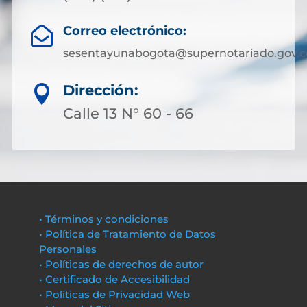
Correo electrónico:

sesentayunabogota@supernotariado.gov.c
Dirección:

Calle 13 N° 60 - 66
• Términos y condiciones
• Política de Tratamiento de Datos
Personales
• Políticas de derechos de autor
• Certificado de Accesibilidad
• Políticas de Privacidad Web