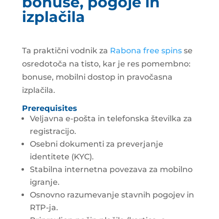
bonuse, pogoje in
izplačila
Ta praktični vodnik za
Rabona free spins
se
osredotoča na tisto, kar je res pomembno:
bonuse, mobilni dostop in pravočasna
izplačila.
Prerequisites
Veljavna e-pošta in telefonska številka za
registracijo.
Osebni dokumenti za preverjanje
identitete (KYC).
Stabilna internetna povezava za mobilno
igranje.
Osnovno razumevanje stavnih pogojev in
RTP-ja.