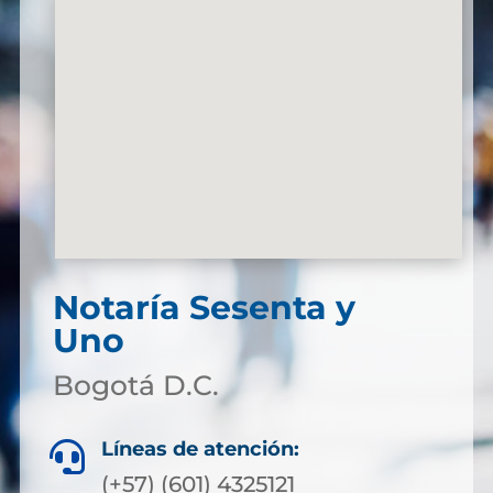
Notaría Sesenta y
Uno
Bogotá D.C.
Líneas de atención:

(+57) (601) 4325121