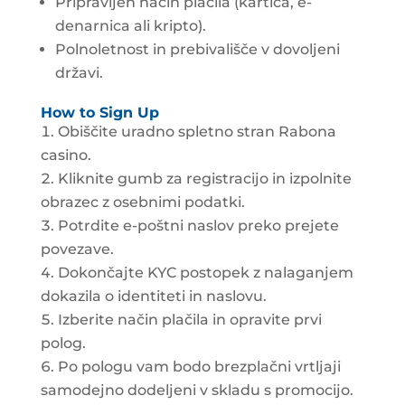
Pripravljen način plačila (kartica, e-
denarnica ali kripto).
Polnoletnost in prebivališče v dovoljeni
državi.
How to Sign Up
Obiščite uradno spletno stran Rabona
casino.
Kliknite gumb za registracijo in izpolnite
obrazec z osebnimi podatki.
Potrdite e-poštni naslov preko prejete
povezave.
Dokončajte KYC postopek z nalaganjem
dokazila o identiteti in naslovu.
Izberite način plačila in opravite prvi
polog.
Po pologu vam bodo brezplačni vrtljaji
samodejno dodeljeni v skladu s promocijo.