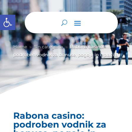
Abrir barra de herramientas
Home
Sin categoría
Rabona casino:
9
9
podroben vodnik za bonuse, pogoje in izplačila
Rabona casino:
podroben vodnik za