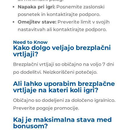
Napaka pri igri:
Posnemite zaslonski
posnetek in kontaktirajte podporo.
Omejitev stave:
Preverite limit v svojih
nastavitvah ali kontaktirajte podporo.
Need to Know
Kako dolgo veljajo brezplačni
vrtljaji?
Brezplačni vrtljaji so običajno na voljo 7 dni
po dodelitvi. Neizkoriščeni potečejo.
Ali lahko uporabim brezplačne
vrtljaje na kateri koli igri?
Običajno so dodeljeni za določeno igralnico.
Preverite pogoje promocije.
Kaj je maksimalna stava med
bonusom?