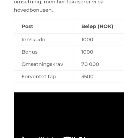
omsetning, men her fokuserer vi på
hovedbonusen.
Post
Beløp (NOK)
Innskudd
1000
Bonus
1000
Omsetningskrav
70 000
Forventet tap
3500