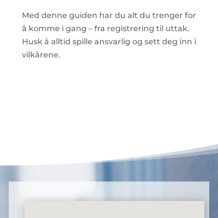
Med denne guiden har du alt du trenger for
å komme i gang – fra registrering til uttak.
Husk å alltid spille ansvarlig og sett deg inn i
vilkårene.