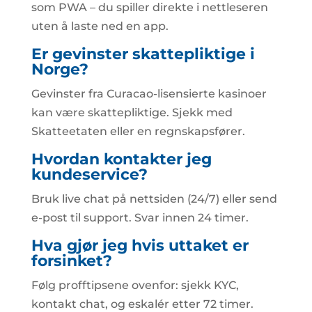
som PWA – du spiller direkte i nettleseren
uten å laste ned en app.
Er gevinster skattepliktige i
Norge?
Gevinster fra Curacao-lisensierte kasinoer
kan være skattepliktige. Sjekk med
Skatteetaten eller en regnskapsfører.
Hvordan kontakter jeg
kundeservice?
Bruk live chat på nettsiden (24/7) eller send
e-post til support. Svar innen 24 timer.
Hva gjør jeg hvis uttaket er
forsinket?
Følg profftipsene ovenfor: sjekk KYC,
kontakt chat, og eskalér etter 72 timer.