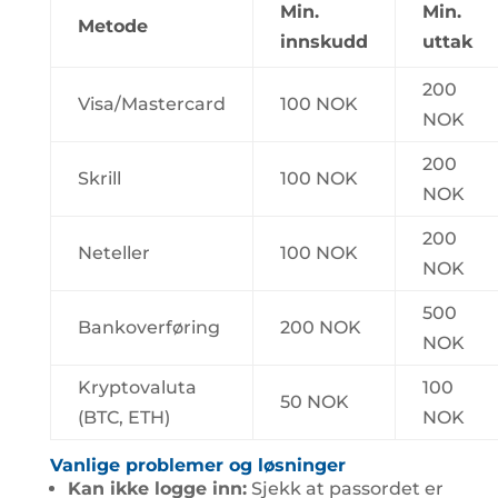
Min.
Min.
Metode
innskudd
uttak
200
Visa/Mastercard
100 NOK
NOK
200
Skrill
100 NOK
NOK
200
Neteller
100 NOK
NOK
500
Bankoverføring
200 NOK
NOK
Kryptovaluta
100
50 NOK
(BTC, ETH)
NOK
Vanlige problemer og løsninger
Kan ikke logge inn:
Sjekk at passordet er