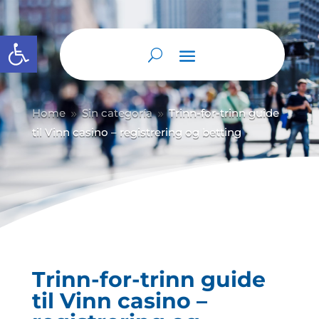
Abrir barra de herramientas
Home
Sin categoría
Trinn-for-trinn guide
9
9
til Vinn casino – registrering og betting
Trinn-for-trinn guide
til Vinn casino –