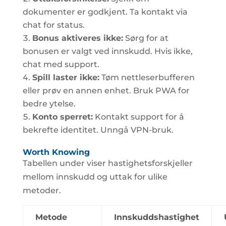
dokumenter er godkjent. Ta kontakt via
chat for status.
Bonus aktiveres ikke:
Sørg for at
bonusen er valgt ved innskudd. Hvis ikke,
chat med support.
Spill laster ikke:
Tøm nettleserbufferen
eller prøv en annen enhet. Bruk PWA for
bedre ytelse.
Konto sperret:
Kontakt support for å
bekrefte identitet. Unngå VPN-bruk.
Worth Knowing
Tabellen under viser hastighetsforskjeller
mellom innskudd og uttak for ulike
metoder.
Metode
Innskuddshastighet