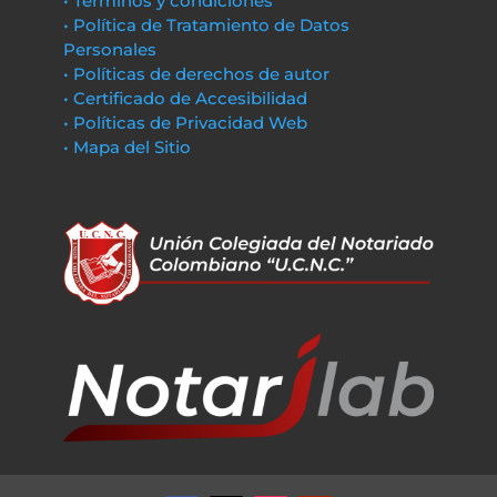
• Términos y condiciones
• Política de Tratamiento de Datos
Personales
• Políticas de derechos de autor
• Certificado de Accesibilidad
• Políticas de Privacidad Web
• Mapa del Sitio