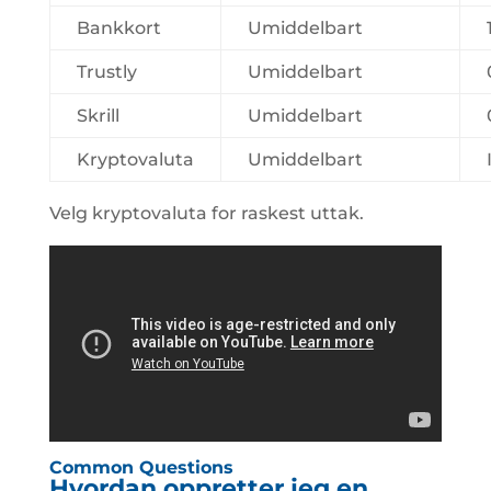
Bankkort
Umiddelbart
Trustly
Umiddelbart
Skrill
Umiddelbart
Kryptovaluta
Umiddelbart
Velg kryptovaluta for raskest uttak.
Common Questions
Hvordan oppretter jeg en