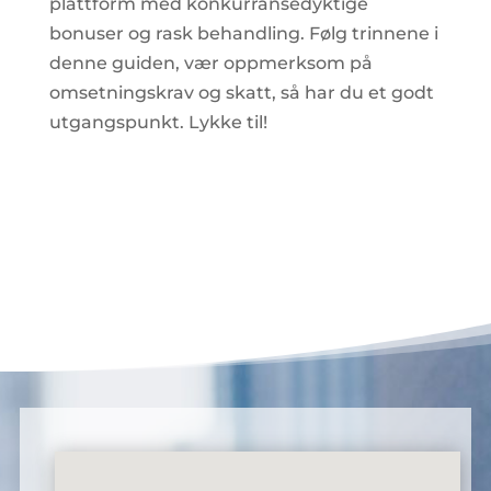
plattform med konkurransedyktige
bonuser og rask behandling. Følg trinnene i
denne guiden, vær oppmerksom på
omsetningskrav og skatt, så har du et godt
utgangspunkt. Lykke til!