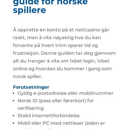
guide for norske
spillere
Å opprette en konto på et nettcasino går
raskt, men å vite nøyaktig hva du kan
forvente på hvert trinn sparer tid og
frustrasjon. Denne guiden tar deg gjennom
alt du trenger å vite om 1xbet login, 1xbet
online og hvordan du kommer i gang som
norsk spiller.
Forutsetninger
Gyldig e-postadresse eller mobilnummer
Norsk ID (pass eller førerkort) for
verifisering
Stabil internettforbindelse
Mobil eller PC med nettleser (siden er