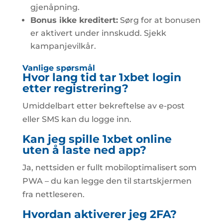
gjenåpning.
Bonus ikke kreditert:
Sørg for at bonusen
er aktivert under innskudd. Sjekk
kampanjevilkår.
Vanlige spørsmål
Hvor lang tid tar 1xbet login
etter registrering?
Umiddelbart etter bekreftelse av e-post
eller SMS kan du logge inn.
Kan jeg spille 1xbet online
uten å laste ned app?
Ja, nettsiden er fullt mobiloptimalisert som
PWA – du kan legge den til startskjermen
fra nettleseren.
Hvordan aktiverer jeg 2FA?