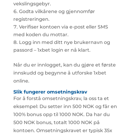
vekslingsgebyr.
Godta vilkårene og gjennomfør
registreringen.
Verifiser kontoen via e-post eller SMS
med koden du mottar.
Logg inn med ditt nye brukernavn og
passord – 1xbet login er nå klart.
Når du er innlogget, kan du gjøre et første
innskudd og begynne å utforske 1xbet
online.
Slik fungerer omsetningskrav
For å forstå omsetningskrav, la oss ta et
eksempel: Du setter inn 500 NOK og får en
100% bonus opp til 1000 NOK. Da har du
500 NOK bonus, totalt 1000 NOK på
kontoen. Omsetningskravet er typisk 35x