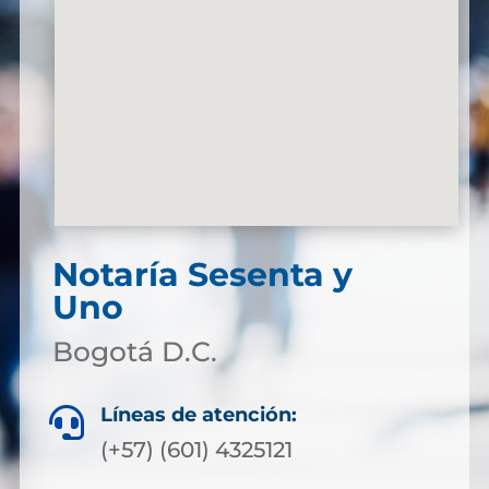
Notaría Sesenta y
Uno
Bogotá D.C.
Líneas de atención:

(+57) (601) 4325121