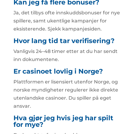
Kan jeg få flere bonuser?
Ja, det tilbys ofte innskuddsbonuser for nye
spillere, samt ukentlige kampanjer for
eksisterende. Sjekk kampanjesiden.
Hvor lang tid tar verifisering?
Vanligvis 24–48 timer etter at du har sendt
inn dokumentene.
Er casinoet lovlig i Norge?
Plattformen er lisensiert utenfor Norge, og
norske myndigheter regulerer ikke direkte
utenlandske casinoer. Du spiller på eget
ansvar.
Hva gjør jeg hvis jeg har spilt
for mye?