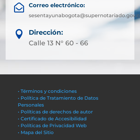
Correo electrónico:

sesentayunabogota@supernotariado.gov.c
Dirección:

Calle 13 N° 60 - 66
• Términos y condiciones
• Política de Tratamiento de Datos
Personales
• Políticas de derechos de autor
• Certificado de Accesibilidad
• Políticas de Privacidad Web
• Mapa del Sitio