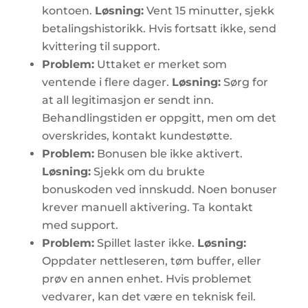
kontoen.
Løsning:
Vent 15 minutter, sjekk
betalingshistorikk. Hvis fortsatt ikke, send
kvittering til support.
Problem:
Uttaket er merket som
ventende i flere dager.
Løsning:
Sørg for
at all legitimasjon er sendt inn.
Behandlingstiden er oppgitt, men om det
overskrides, kontakt kundestøtte.
Problem:
Bonusen ble ikke aktivert.
Løsning:
Sjekk om du brukte
bonuskoden ved innskudd. Noen bonuser
krever manuell aktivering. Ta kontakt
med support.
Problem:
Spillet laster ikke.
Løsning:
Oppdater nettleseren, tøm buffer, eller
prøv en annen enhet. Hvis problemet
vedvarer, kan det være en teknisk feil.