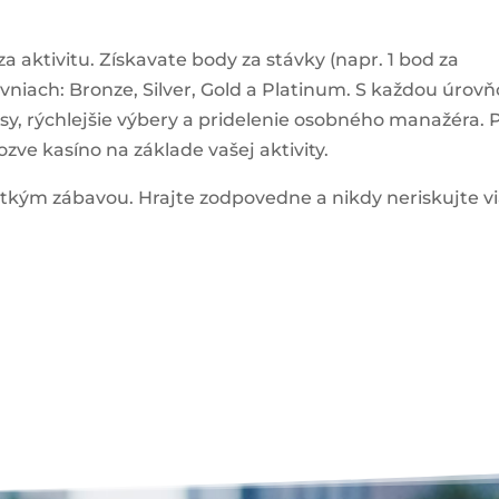
aktivitu. Získavate body za stávky (napr. 1 bod za
vniach: Bronze, Silver, Gold a Platinum. S každou úrov
y, rýchlejšie výbery a pridelenie osobného manažéra. 
ve kasíno na základe vašej aktivity.
tkým zábavou. Hrajte zodpovedne a nikdy neriskujte vi