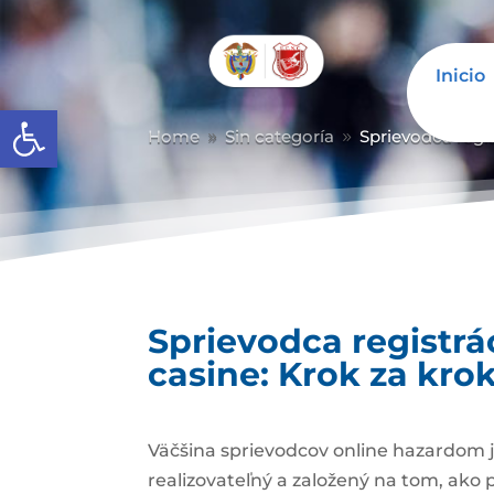
Inicio
Abrir barra de herramientas
Home
Sin categoría
Sprievodca regi
9
9
Sprievodca registrá
casine: Krok za kr
Väčšina sprievodcov online hazardom je
realizovateľný a založený na tom, ako