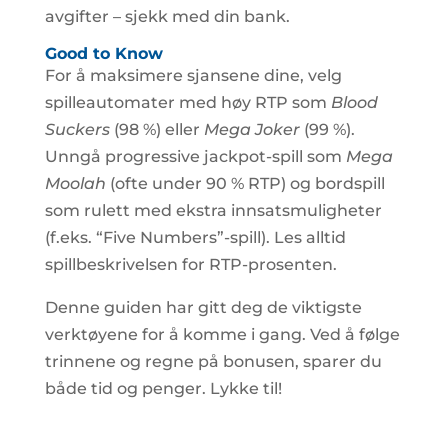
avgifter – sjekk med din bank.
Good to Know
For å maksimere sjansene dine, velg
spilleautomater med høy RTP som
Blood
Suckers
(98 %) eller
Mega Joker
(99 %).
Unngå progressive jackpot-spill som
Mega
Moolah
(ofte under 90 % RTP) og bordspill
som rulett med ekstra innsatsmuligheter
(f.eks. “Five Numbers”-spill). Les alltid
spillbeskrivelsen for RTP-prosenten.
Denne guiden har gitt deg de viktigste
verktøyene for å komme i gang. Ved å følge
trinnene og regne på bonusen, sparer du
både tid og penger. Lykke til!