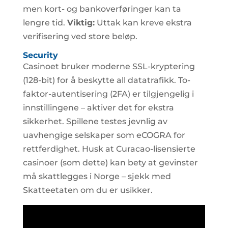
men kort- og bankoverføringer kan ta
lengre tid.
Viktig:
Uttak kan kreve ekstra
verifisering ved store beløp.
Security
Casinoet bruker moderne SSL-kryptering
(128-bit) for å beskytte all datatrafikk. To-
faktor-autentisering (2FA) er tilgjengelig i
innstillingene – aktiver det for ekstra
sikkerhet. Spillene testes jevnlig av
uavhengige selskaper som eCOGRA for
rettferdighet. Husk at Curacao-lisensierte
casinoer (som dette) kan bety at gevinster
må skattlegges i Norge – sjekk med
Skatteetaten om du er usikker.