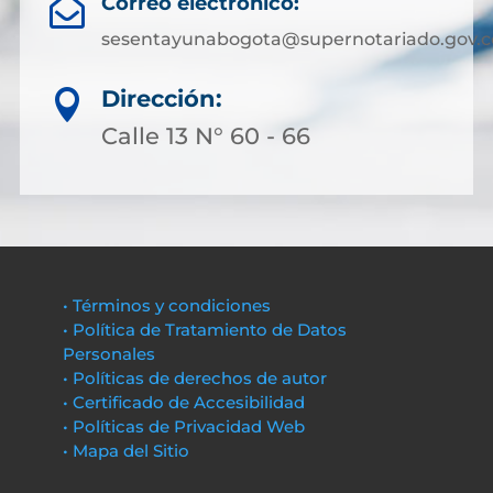
Correo electrónico:

sesentayunabogota@supernotariado.gov.c
Dirección:

Calle 13 N° 60 - 66
• Términos y condiciones
• Política de Tratamiento de Datos
Personales
• Políticas de derechos de autor
• Certificado de Accesibilidad
• Políticas de Privacidad Web
• Mapa del Sitio