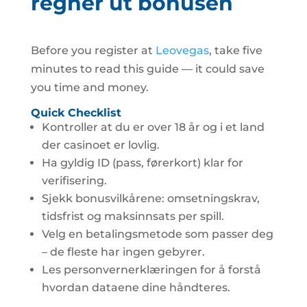
regner ut bonusen
Before you register at
Leovegas
, take five
minutes to read this guide — it could save
you time and money.
Quick Checklist
Kontroller at du er over 18 år og i et land
der casinoet er lovlig.
Ha gyldig ID (pass, førerkort) klar for
verifisering.
Sjekk bonusvilkårene: omsetningskrav,
tidsfrist og maksinnsats per spill.
Velg en betalingsmetode som passer deg
– de fleste har ingen gebyrer.
Les personvernerklæringen for å forstå
hvordan dataene dine håndteres.