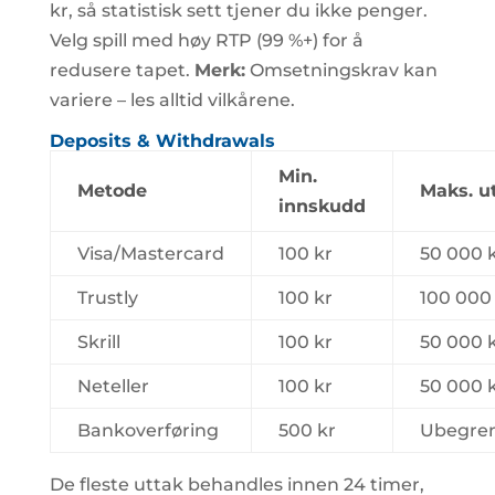
kr, så statistisk sett tjener du ikke penger.
Velg spill med høy RTP (99 %+) for å
redusere tapet.
Merk:
Omsetningskrav kan
variere – les alltid vilkårene.
Deposits & Withdrawals
Min.
Metode
Maks. u
innskudd
Visa/Mastercard
100 kr
50 000 
Trustly
100 kr
100 000
Skrill
100 kr
50 000 
Neteller
100 kr
50 000 
Bankoverføring
500 kr
Ubegre
De fleste uttak behandles innen 24 timer,