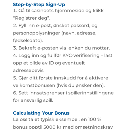
Step-by-Step Sign-Up
Gå til casinoets hjemmeside og klikk
“Registrer deg”.
Fyll inn e-post, ønsket passord, og
personopplysninger (navn, adresse,
fødselsdato).
Bekreft e-posten via lenken du mottar.
Logg inn og fullfør KYC-verifisering – last
opp et bilde av ID og eventuelt
adressebevis.
Gjør ditt første innskudd for å aktivere
velkomstbonusen (hvis du ønsker den).
Sett innsatsgrenser i spillerinnstillingene
for ansvarlig spill.
Calculating Your Bonus
La oss ta et typisk eksempel: en 100 %
bonus opptil 5000 kr med omsetningskrav