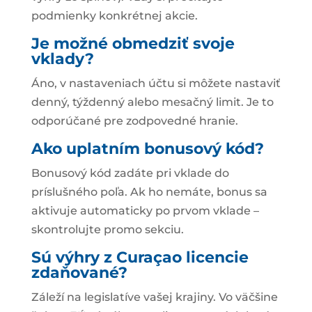
podmienky konkrétnej akcie.
Je možné obmedziť svoje
vklady?
Áno, v nastaveniach účtu si môžete nastaviť
denný, týždenný alebo mesačný limit. Je to
odporúčané pre zodpovedné hranie.
Ako uplatním bonusový kód?
Bonusový kód zadáte pri vklade do
príslušného poľa. Ak ho nemáte, bonus sa
aktivuje automaticky po prvom vklade –
skontrolujte promo sekciu.
Sú výhry z Curaçao licencie
zdaňované?
Záleží na legislatíve vašej krajiny. Vo väčšine