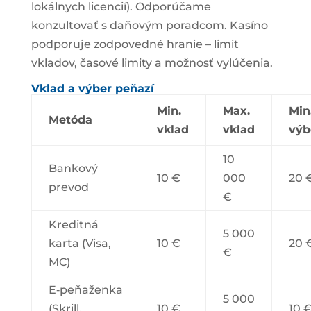
lokálnych licencií). Odporúčame
konzultovať s daňovým poradcom. Kasíno
podporuje zodpovedné hranie – limit
vkladov, časové limity a možnosť vylúčenia.
Vklad a výber peňazí
Min.
Max.
Min
Metóda
vklad
vklad
výb
10
Bankový
10 €
000
20 
prevod
€
Kreditná
5 000
karta (Visa,
10 €
20 
€
MC)
E‑peňaženka
5 000
(Skrill,
10 €
10 