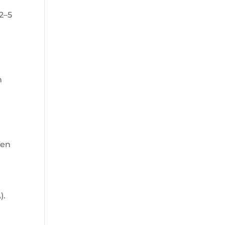
2–5
n
ren
).