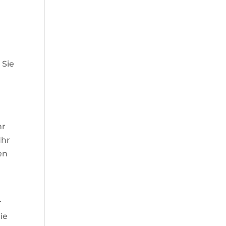
 Sie
hr
Ihr
en
r
ie