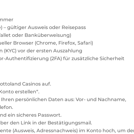
nummer
) – gültiger Ausweis oder Reisepass
allet oder Banküberweisung)
ller Browser (Chrome, Firefox, Safari)
ion (KYC) vor der ersten Auszahlung
r-Authentifizierung (2FA) für zusätzliche Sicherheit
Lottoland Casinos auf.
Konto erstellen“.
 Ihren persönlichen Daten aus: Vor- und Nachname,
lefon.
d ein sicheres Passwort.
über den Link in der Bestätigungsmail.
mente (Ausweis, Adressnachweis) im Konto hoch, um de