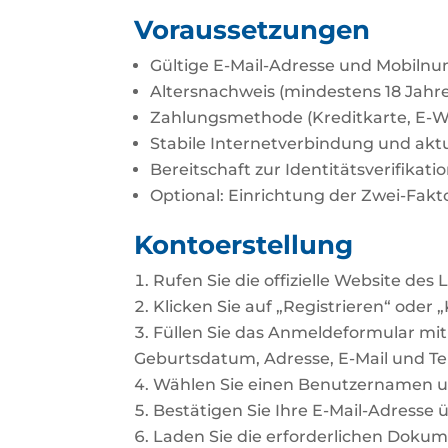
Voraussetzungen
Gültige E-Mail-Adresse und Mobil
Altersnachweis (mindestens 18 Jahre
Zahlungsmethode (Kreditkarte, E-W
Stabile Internetverbindung und aktue
Bereitschaft zur Identitätsverifikat
Optional: Einrichtung der Zwei-Fakto
Kontoerstellung
Rufen Sie die offizielle Website des 
Klicken Sie auf „Registrieren“ oder „
Füllen Sie das Anmeldeformular mit
Geburtsdatum, Adresse, E-Mail und Te
Wählen Sie einen Benutzernamen un
Bestätigen Sie Ihre E-Mail-Adresse 
Laden Sie die erforderlichen Doku