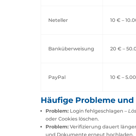
Neteller
10 € – 10.
Banküberweisung
20 € – 50
PayPal
10 € – 5.0
Häufige Probleme und
Problem:
Login fehlgeschlagen –
Lö
oder Cookies löschen.
Problem:
Verifizierung dauert länge
und Dokumente erneut hochladen.