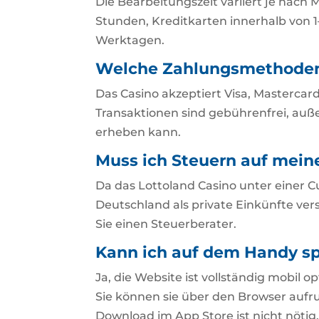
Die Bearbeitungszeit variiert je nach 
Stunden, Kreditkarten innerhalb von
Werktagen.
Welche Zahlungsmethoden
Das Casino akzeptiert Visa, Mastercard
Transaktionen sind gebührenfrei, au
erheben kann.
Muss ich Steuern auf mein
Da das Lottoland Casino unter einer C
Deutschland als private Einkünfte vers
Sie einen Steuerberater.
Kann ich auf dem Handy sp
Ja, die Website ist vollständig mobil 
Sie können sie über den Browser aufru
Download im App Store ist nicht nötig