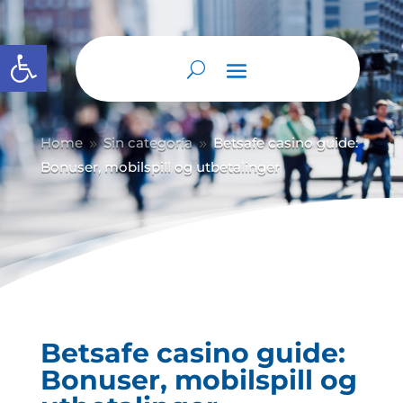
Abrir barra de herramientas
Home
Sin categoría
Betsafe casino guide:
9
9
Bonuser, mobilspill og utbetalinger
Betsafe casino guide:
Bonuser, mobilspill og