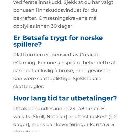
ved første innskudd. Sjekk at du har valgt
bonusen i innskuddsvinduet før du
bekrefter. Omsetningskravene må
oppfylles innen 30 dager.
Er Betsafe trygt for norske
spillere?
Plattformen er lisensiert av Curacao
eGaming. For norske spillere betyr dette at
casinoet er lovlig å bruke, men gevinster
kan være skattepliktige. Sjekk lokale
skatteregler.
Hvor lang tid tar utbetalinger?
Uttak behandles innen 24–48 timer. E-
wallets (Skrill, Neteller) er oftest raskest (1–2
dager), mens bankoverføringer kan ta 3–5