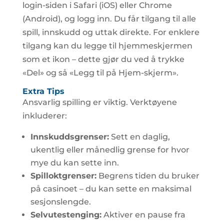
login-siden i Safari (iOS) eller Chrome
(Android), og logg inn. Du får tilgang til alle
spill, innskudd og uttak direkte. For enklere
tilgang kan du legge til hjemmeskjermen
som et ikon – dette gjør du ved å trykke
«Del» og så «Legg til på Hjem-skjerm».
Extra Tips
Ansvarlig spilling er viktig. Verktøyene
inkluderer:
Innskuddsgrenser:
Sett en daglig,
ukentlig eller månedlig grense for hvor
mye du kan sette inn.
Spilloktgrenser:
Begrens tiden du bruker
på casinoet – du kan sette en maksimal
sesjonslengde.
Selvutestenging:
Aktiver en pause fra