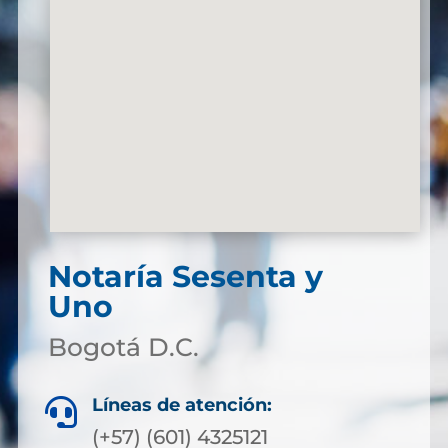
Notaría Sesenta y
Uno
Bogotá D.C.
Líneas de atención:

(+57) (601) 4325121