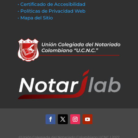
• Certificado de Accesibilidad
• Políticas de Privacidad Web
• Mapa del Sitio
©Unión Colegiada del Notariado Colombiano UCNC | 2022