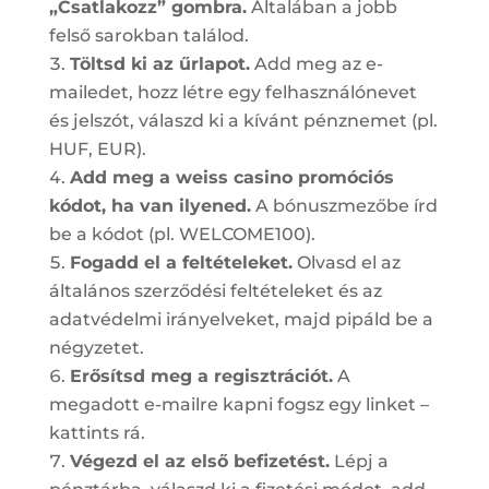
„Csatlakozz” gombra.
Általában a jobb
felső sarokban találod.
Töltsd ki az űrlapot.
Add meg az e-
mailedet, hozz létre egy felhasználónevet
és jelszót, válaszd ki a kívánt pénznemet (pl.
HUF, EUR).
Add meg a weiss casino promóciós
kódot, ha van ilyened.
A bónuszmezőbe írd
be a kódot (pl. WELCOME100).
Fogadd el a feltételeket.
Olvasd el az
általános szerződési feltételeket és az
adatvédelmi irányelveket, majd pipáld be a
négyzetet.
Erősítsd meg a regisztrációt.
A
megadott e-mailre kapni fogsz egy linket –
kattints rá.
Végezd el az első befizetést.
Lépj a