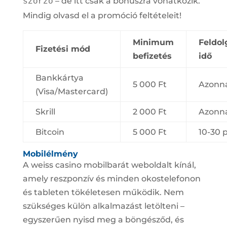
– de itt csak a bónuszra vonatkozik.
szorzó
Mindig olvasd el a promóció feltételeit!
Minimum
Feldol
Fizetési mód
befizetés
idő
Bankkártya
5 000 Ft
Azonna
(Visa/Mastercard)
Skrill
2 000 Ft
Azonna
Bitcoin
5 000 Ft
10-30 
Mobilélmény
A weiss casino mobilbarát weboldalt kínál,
amely reszponzív és minden okostelefonon
és tableten tökéletesen működik. Nem
szükséges külön alkalmazást letölteni –
egyszerűen nyisd meg a böngésződ, és