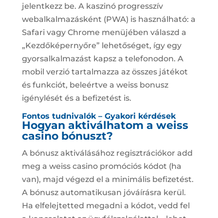
jelentkezz be. A kaszinó progresszív
webalkalmazásként (PWA) is használható: a
Safari vagy Chrome menüjében válaszd a
„Kezdőképernyőre” lehetőséget, így egy
gyorsalkalmazást kapsz a telefonodon. A
mobil verzió tartalmazza az összes játékot
és funkciót, beleértve a weiss bonusz
igénylését és a befizetést is.
Fontos tudnivalók – Gyakori kérdések
Hogyan aktiválhatom a weiss
casino bónuszt?
A bónusz aktiválásához regisztrációkor add
meg a weiss casino promóciós kódot (ha
van), majd végezd el a minimális befizetést.
A bónusz automatikusan jóváírásra kerül.
Ha elfelejtetted megadni a kódot, vedd fel