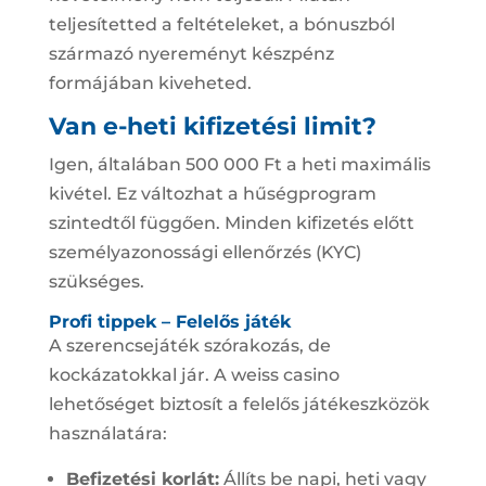
teljesítetted a feltételeket, a bónuszból
származó nyereményt készpénz
formájában kiveheted.
Van e-heti kifizetési limit?
Igen, általában 500 000 Ft a heti maximális
kivétel. Ez változhat a hűségprogram
szintedtől függően. Minden kifizetés előtt
személyazonossági ellenőrzés (KYC)
szükséges.
Profi tippek – Felelős játék
A szerencsejáték szórakozás, de
kockázatokkal jár. A weiss casino
lehetőséget biztosít a felelős játékeszközök
használatára:
Befizetési korlát:
Állíts be napi, heti vagy