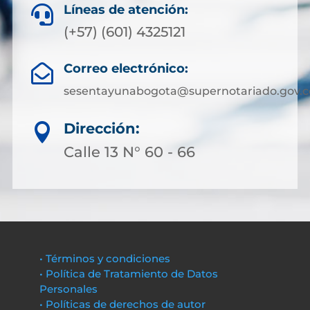
Líneas de atención:

(+57) (601) 4325121
Correo electrónico:

sesentayunabogota@supernotariado.gov.c
Dirección:

Calle 13 N° 60 - 66
• Términos y condiciones
• Política de Tratamiento de Datos
Personales
• Políticas de derechos de autor