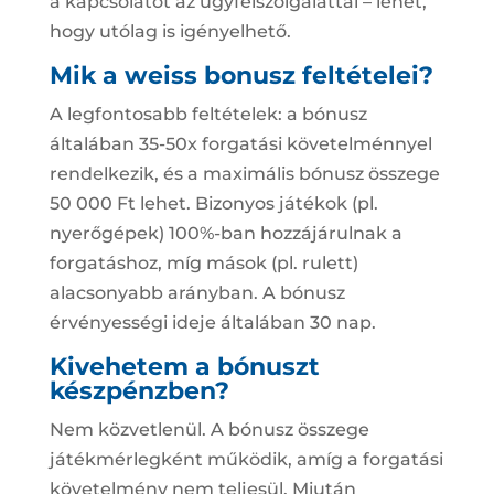
a kapcsolatot az ügyfélszolgálattal – lehet,
hogy utólag is igényelhető.
Mik a weiss bonusz feltételei?
A legfontosabb feltételek: a bónusz
általában 35-50x forgatási követelménnyel
rendelkezik, és a maximális bónusz összege
50 000 Ft lehet. Bizonyos játékok (pl.
nyerőgépek) 100%-ban hozzájárulnak a
forgatáshoz, míg mások (pl. rulett)
alacsonyabb arányban. A bónusz
érvényességi ideje általában 30 nap.
Kivehetem a bónuszt
készpénzben?
Nem közvetlenül. A bónusz összege
játékmérlegként működik, amíg a forgatási
követelmény nem teljesül. Miután