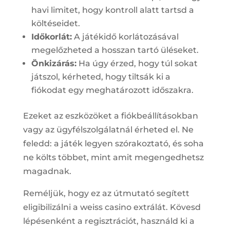
havi limitet, hogy kontroll alatt tartsd a
költéseidet.
Időkorlát:
A játékidő korlátozásával
megelőzheted a hosszan tartó üléseket.
Önkizárás:
Ha úgy érzed, hogy túl sokat
játszol, kérheted, hogy tiltsák ki a
fiókodat egy meghatározott időszakra.
Ezeket az eszközöket a fiókbeállításokban
vagy az ügyfélszolgálatnál érheted el. Ne
feledd: a játék legyen szórakoztató, és soha
ne költs többet, mint amit megengedhetsz
magadnak.
Reméljük, hogy ez az útmutató segített
eligibilizálni a weiss casino extrálát. Kövesd
lépésenként a regisztrációt, használd ki a