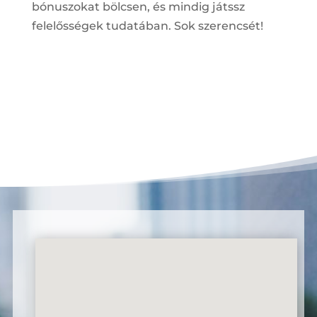
bónuszokat bölcsen, és mindig játssz
felelősségek tudatában. Sok szerencsét!