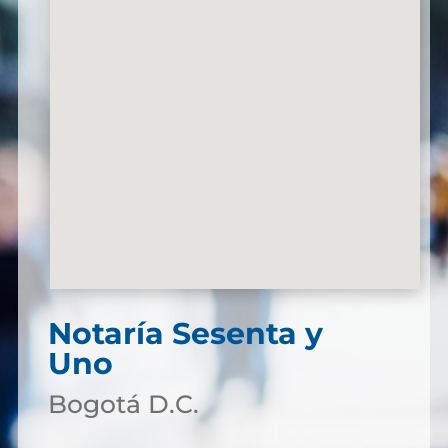
Notaría Sesenta y
Uno
Bogotá D.C.