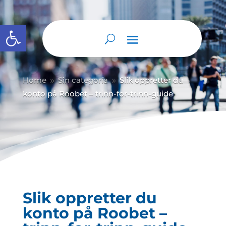
Abrir barra de herramientas
Home
Sin categoría
Slik oppretter du
9
9
konto på Roobet – trinn-for-trinn-guide
Slik oppretter du
konto på Roobet –