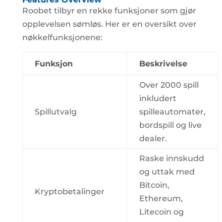
Roobet tilbyr en rekke funksjoner som gjør
opplevelsen sømløs. Her er en oversikt over
nøkkelfunksjonene:
Funksjon
Beskrivelse
Over 2000 spill
inkludert
Spillutvalg
spilleautomater,
bordspill og live
dealer.
Raske innskudd
og uttak med
Bitcoin,
Kryptobetalinger
Ethereum,
Litecoin og