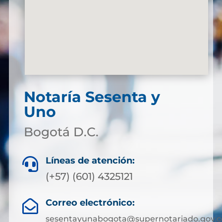
Notaría Sesenta y
Uno
Bogotá D.C.
Líneas de atención:

(+57) (601) 4325121
Correo electrónico:

sesentayunabogota@supernotariado.gov.c