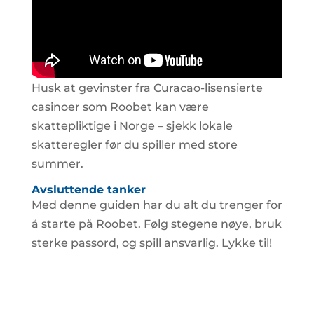
Husk at gevinster fra Curacao-lisensierte
casinoer som Roobet kan være
skattepliktige i Norge – sjekk lokale
skatteregler før du spiller med store
summer.
Avsluttende tanker
Med denne guiden har du alt du trenger for
å starte på Roobet. Følg stegene nøye, bruk
sterke passord, og spill ansvarlig. Lykke til!