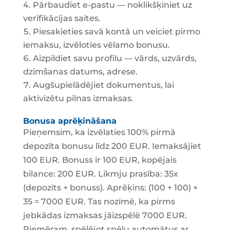
Pārbaudiet e-pastu — noklikšķiniet uz
verifikācijas saites.
Piesakieties savā kontā un veiciet pirmo
iemaksu, izvēloties vēlamo bonusu.
Aizpildiet savu profilu — vārds, uzvārds,
dzimšanas datums, adrese.
Augšupielādējiet dokumentus, lai
aktivizētu pilnas izmaksas.
Bonusa aprēķināšana
Pieņemsim, ka izvēlaties 100% pirmā
depozīta bonusu līdz 200 EUR. Iemaksājiet
100 EUR. Bonuss ir 100 EUR, kopējais
bilance: 200 EUR. Likmju prasība: 35x
(depozīts + bonuss). Aprēķins: (100 + 100) ×
35 = 7000 EUR. Tas nozīmē, ka pirms
jebkādas izmaksas jāizspēlē 7000 EUR.
Piemēram, spēlējot spēļu automātus ar