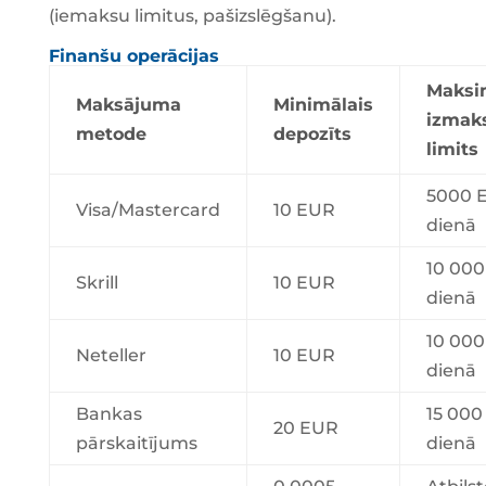
(iemaksu limitus, pašizslēgšanu).
Finanšu operācijas
Maksi
Maksājuma
Minimālais
izmak
metode
depozīts
limits
5000 E
Visa/Mastercard
10 EUR
dienā
10 000
Skrill
10 EUR
dienā
10 000
Neteller
10 EUR
dienā
Bankas
15 000
20 EUR
pārskaitījums
dienā