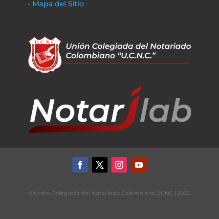
• Mapa del Sitio
©Unión Colegiada del Notariado Colombiano UCNC | 2022