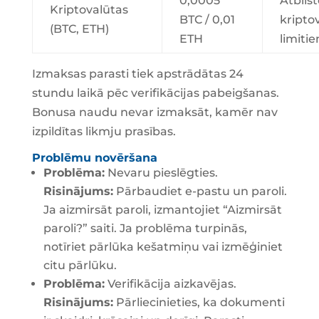
0,0005
Atbilst
Kriptovalūtas
BTC / 0,01
kripto
(BTC, ETH)
ETH
limiti
Izmaksas parasti tiek apstrādātas 24
stundu laikā pēc verifikācijas pabeigšanas.
Bonusa naudu nevar izmaksāt, kamēr nav
izpildītas likmju prasības.
Problēmu novēršana
Problēma:
Nevaru pieslēgties.
Risinājums:
Pārbaudiet e-pastu un paroli.
Ja aizmirsāt paroli, izmantojiet “Aizmirsāt
paroli?” saiti. Ja problēma turpinās,
notīriet pārlūka kešatmiņu vai izmēģiniet
citu pārlūku.
Problēma:
Verifikācija aizkavējas.
Risinājums:
Pārliecinieties, ka dokumenti