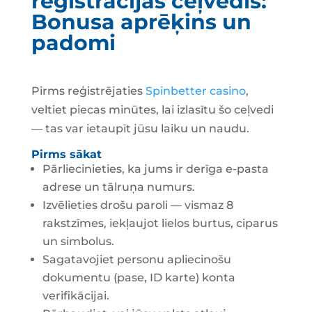
reģistrācijas ceļvedis:
Bonusa aprēķins un
padomi
Pirms reģistrējaties
Spinbetter casino
,
veltiet piecas minūtes, lai izlasītu šo ceļvedi
— tas var ietaupīt jūsu laiku un naudu.
Pirms sākat
Pārliecinieties, ka jums ir derīga e-pasta
adrese un tālruņa numurs.
Izvēlieties drošu paroli — vismaz 8
rakstzīmes, iekļaujot lielos burtus, ciparus
un simbolus.
Sagatavojiet personu apliecinošu
dokumentu (pase, ID karte) konta
verifikācijai.