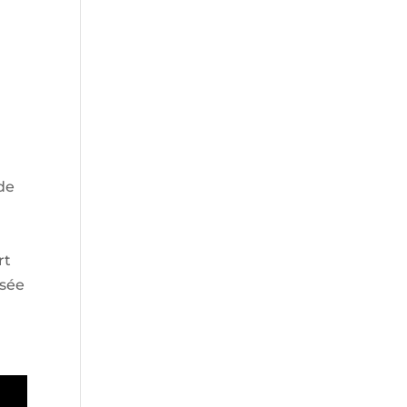
 de
rt
isée