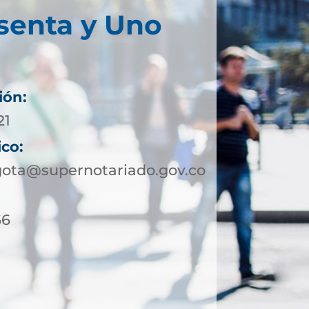
senta y Uno
ión:
21
ico:
ota@supernotariado.gov.co
66