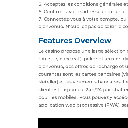
Acceptez les conditions générales et 
Confirmez votre adresse email en cli
Connectez-vous à votre compte, pui
bienvenue. N’oubliez pas de saisir le 
Features Overview
Le casino propose une large sélection d
roulette, baccarat), poker et jeux en d
bienvenue, des offres de recharge et
courantes sont les cartes bancaires (Vis
Neteller) et les virements bancaires. 
client est disponible 24h/24 par chat 
pour les mobiles : vous pouvez y acc
application web progressive (PWA), s