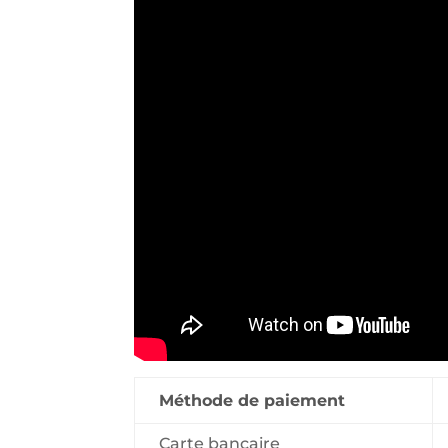
Méthode de paiement
Carte bancaire