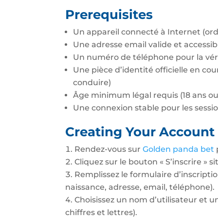
Prerequisites
Un appareil connecté à Internet (or
Une adresse email valide et accessib
Un numéro de téléphone pour la véri
Une pièce d’identité officielle en cou
conduire)
Âge minimum légal requis (18 ans ou 
Une connexion stable pour les sessio
Creating Your Account
Rendez-vous sur
Golden panda bet
Cliquez sur le bouton « S’inscrire » s
Remplissez le formulaire d’inscript
naissance, adresse, email, téléphone).
Choisissez un nom d’utilisateur et 
chiffres et lettres).