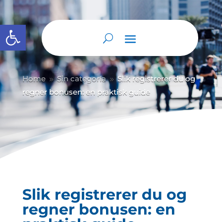
Abrir barra de herramientas
Home
Sin categoría
Slik registrerer du og
9
9
regner bonusen: en praktisk guide
Slik registrerer du og
regner bonusen: en