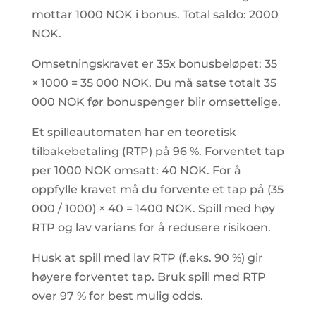
mottar 1000 NOK i bonus. Total saldo: 2000
NOK.
Omsetningskravet er 35x bonusbeløpet: 35
× 1000 = 35 000 NOK. Du må satse totalt 35
000 NOK før bonuspenger blir omsettelige.
Et spilleautomaten har en teoretisk
tilbakebetaling (RTP) på 96 %. Forventet tap
per 1000 NOK omsatt: 40 NOK. For å
oppfylle kravet må du forvente et tap på (35
000 / 1000) × 40 = 1400 NOK. Spill med høy
RTP og lav varians for å redusere risikoen.
Husk at spill med lav RTP (f.eks. 90 %) gir
høyere forventet tap. Bruk spill med RTP
over 97 % for best mulig odds.