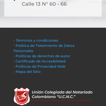
Calle 13 N° 60 - 66
• Términos y condiciones
• Política de Tratamiento de Datos
Personales
• Políticas de derechos de autor
• Certificado de Accesibilidad
• Políticas de Privacidad Web
• Mapa del Sitio