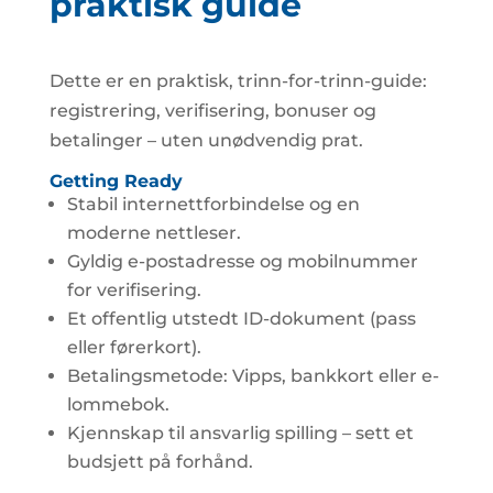
praktisk guide
Dette er en praktisk, trinn-for-trinn-guide:
registrering, verifisering, bonuser og
betalinger – uten unødvendig prat.
Getting Ready
Stabil internettforbindelse og en
moderne nettleser.
Gyldig e-postadresse og mobilnummer
for verifisering.
Et offentlig utstedt ID-dokument (pass
eller førerkort).
Betalingsmetode: Vipps, bankkort eller e-
lommebok.
Kjennskap til ansvarlig spilling – sett et
budsjett på forhånd.