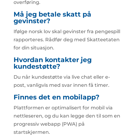
overføring.
Må jeg betale skatt på
gevinster?
Ifølge norsk lov skal gevinster fra pengespill
rapporteres. Rådfør deg med Skatteetaten
for din situasjon.
Hvordan kontakter jeg
kundestøtte?
Du når kundestøtte via live chat eller e-
post, vanligvis med svar innen få timer.
Finnes det en mobilapp?
Plattformen er optimalisert for mobil via
nettleseren, og du kan legge den til som en
progressiv webapp (PWA) på
startskjermen.