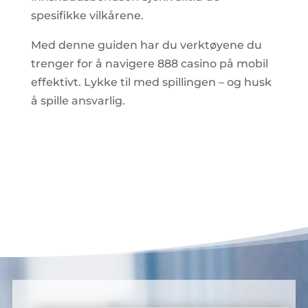
spesifikke vilkårene.
Med denne guiden har du verktøyene du
trenger for å navigere 888 casino på mobil
effektivt. Lykke til med spillingen – og husk
å spille ansvarlig.