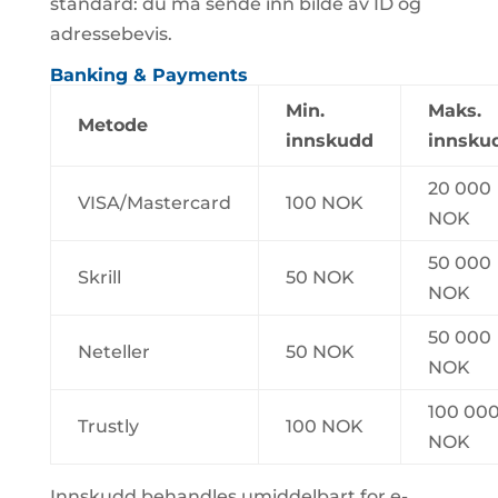
standard: du må sende inn bilde av ID og
adressebevis.
Banking & Payments
Min.
Maks.
Metode
innskudd
innsku
20 000
VISA/Mastercard
100 NOK
NOK
50 000
Skrill
50 NOK
NOK
50 000
Neteller
50 NOK
NOK
100 00
Trustly
100 NOK
NOK
Innskudd behandles umiddelbart for e-