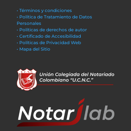
• Términos y condiciones
• Política de Tratamiento de Datos
Personales
• Políticas de derechos de autor
• Certificado de Accesibilidad
• Políticas de Privacidad Web
• Mapa del Sitio